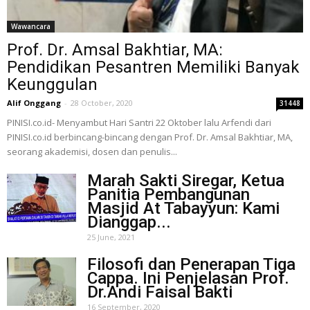
Wawancara
Prof. Dr. Amsal Bakhtiar, MA:
Pendidikan Pesantren Memiliki Banyak
Keunggulan
Alif Onggang
-
28 October, 2020
31448
PINISI.co.id- Menyambut Hari Santri 22 Oktober lalu Arfendi dari
PINISI.co.id berbincang-bincang dengan Prof. Dr. Amsal Bakhtiar, MA,
seorang akademisi, dosen dan penulis...
Marah Sakti Siregar, Ketua
Panitia Pembangunan
Masjid At Tabayyun: Kami
Dianggap...
25 June, 2021
Filosofi dan Penerapan Tiga
Cappa. Ini Penjelasan Prof.
Dr.Andi Faisal Bakti
16 September, 2020