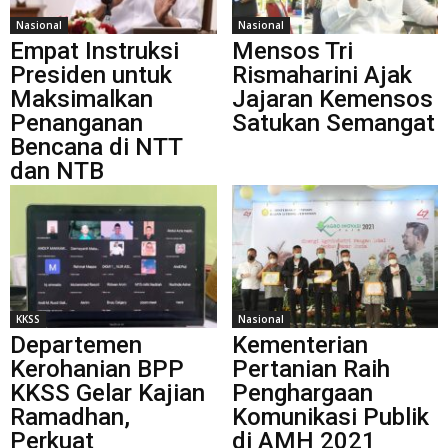
Nasional
Nasional
Empat Instruksi
Mensos Tri
Presiden untuk
Rismaharini Ajak
Maksimalkan
Jajaran Kemensos
Penanganan
Satukan Semangat
Bencana di NTT
dan NTB
KKSS
Nasional
Departemen
Kementerian
Kerohanian BPP
Pertanian Raih
KKSS Gelar Kajian
Penghargaan
Ramadhan,
Komunikasi Publik
Perkuat
di AMH 2021