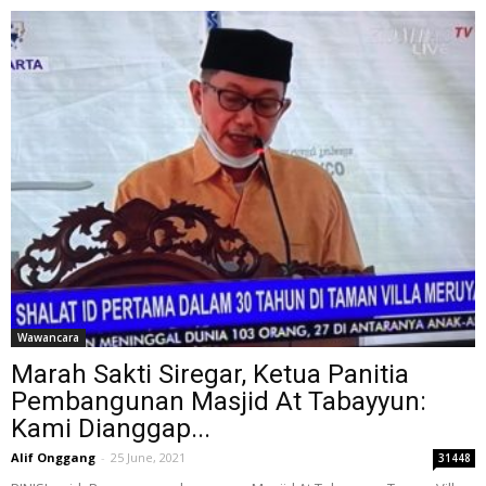
Wawancara
Marah Sakti Siregar, Ketua Panitia
Pembangunan Masjid At Tabayyun:
Kami Dianggap...
Alif Onggang
-
25 June, 2021
31448