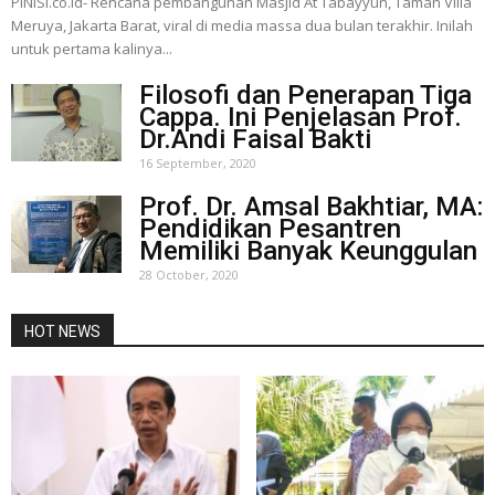
PINISI.co.id- Rencana pembangunan Masjid At Tabayyun, Taman Villa
Meruya, Jakarta Barat, viral di media massa dua bulan terakhir. Inilah
untuk pertama kalinya...
Filosofi dan Penerapan Tiga
Cappa. Ini Penjelasan Prof.
Dr.Andi Faisal Bakti
16 September, 2020
Prof. Dr. Amsal Bakhtiar, MA:
Pendidikan Pesantren
Memiliki Banyak Keunggulan
28 October, 2020
HOT NEWS