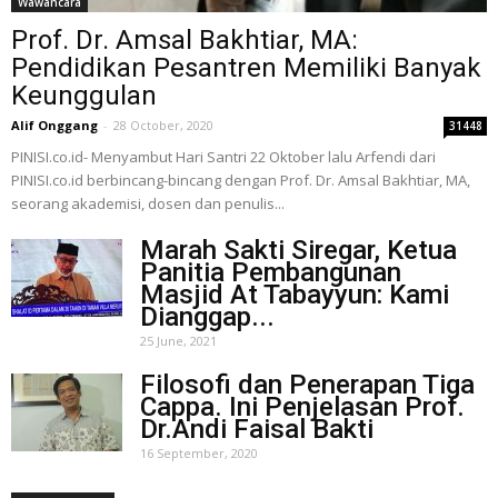
Wawancara
Prof. Dr. Amsal Bakhtiar, MA:
Pendidikan Pesantren Memiliki Banyak
Keunggulan
Alif Onggang
-
28 October, 2020
31448
PINISI.co.id- Menyambut Hari Santri 22 Oktober lalu Arfendi dari
PINISI.co.id berbincang-bincang dengan Prof. Dr. Amsal Bakhtiar, MA,
seorang akademisi, dosen dan penulis...
Marah Sakti Siregar, Ketua
Panitia Pembangunan
Masjid At Tabayyun: Kami
Dianggap...
25 June, 2021
Filosofi dan Penerapan Tiga
Cappa. Ini Penjelasan Prof.
Dr.Andi Faisal Bakti
16 September, 2020