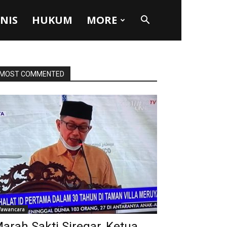
SNIS
HUKUM
MORE
MOST COMMENTED
awancara
arah Sakti Siregar, Ketua