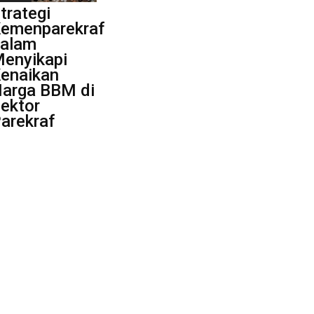
trategi
emenparekraf
alam
enyikapi
enaikan
arga BBM di
ektor
arekraf