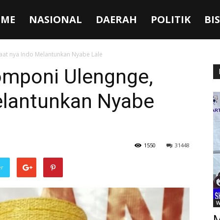
ME
NASIONAL
DAERAH
POLITIK
BI
at nya Indo Melantunkan Nyabe Lale
omponi Ulengnge,
elantunkan Nyabe
1550
31448
er
W
M