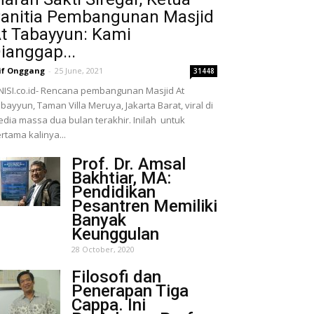
anitia Pembangunan Masjid
t Tabayyun: Kami
ianggap...
if Onggang
-
25 June, 2021
31448
NISI.co.id- Rencana pembangunan Masjid At
bayyun, Taman Villa Meruya, Jakarta Barat, viral di
dia massa dua bulan terakhir. Inilah untuk
rtama kalinya...
Prof. Dr. Amsal
Bakhtiar, MA:
Pendidikan
Pesantren Memiliki
Banyak
Keunggulan
28 October, 2020
Filosofi dan
Penerapan Tiga
Cappa. Ini