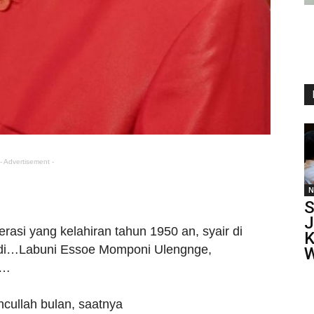
- Advertisement -
N
S
J
si yang kelahiran tahun 1950 an, syair di
K
adi…Labuni Essoe Momponi Ulengnge,
W
 …
cullah bulan, saatnya