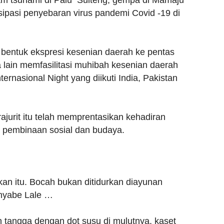
am tsunami di Palu Sulteng, gempa di Mamaju
ipasi penyebaran virus pandemi Covid -19 di
entuk ekspresi kesenian daerah ke pentas
a lain memfasilitasi muhibah kesenian daerah
ernasional Night yang diikuti India, Pakistan
ajurit itu telah memprentasikan kehadiran
 pembinaan sosial dan budaya.
an itu. Bocah bukan ditidurkan diayunan
nyabe Lale …
 tangga dengan dot susu di mulutnya, kaset