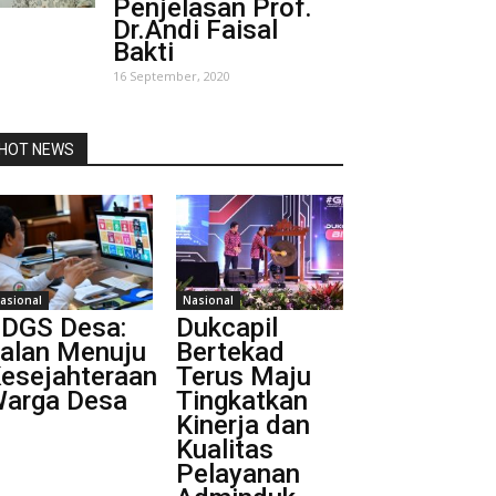
Penjelasan Prof.
Dr.Andi Faisal
Bakti
16 September, 2020
HOT NEWS
asional
Nasional
DGS Desa:
Dukcapil
alan Menuju
Bertekad
esejahteraan
Terus Maju
arga Desa
Tingkatkan
Kinerja dan
Kualitas
Pelayanan