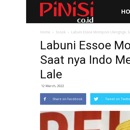
HO
Pinisi.co.id
Home
Sosok
Labuni Essoe Momponi Ulengnge, Sa
Labuni Essoe M
Saat nya Indo M
Lale
12 March, 2022
Share on Facebook
Tweet on Twitt