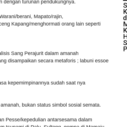
fan dengan turunan pendukungnya.
S
K
Warani/berani, Mapato/rajin,
d
M
ceng Kapang/menghormati orang lain seperti
K
H
S
P
alisis Sang Perajurit dalam amanah
ng disampaikan secara metaforis ; labuni essoe
asa kepemimpinannya sudah saat nya
amanah, bukan status simbol sosial semata.
kan Pesse/kepedulian antarsesama dalam