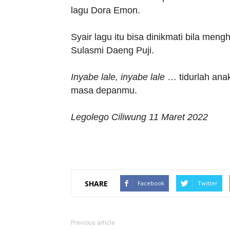
lagu Dora Emon.
Syair lagu itu bisa dinikmati bila men
Sulasmi Daeng Puji.
Inyabe lale, inyabe lale
… tidurlah ana
masa depanmu.
Legolego Ciliwung 11 Maret 2022
SHARE
Facebook
Twitter
Previous article