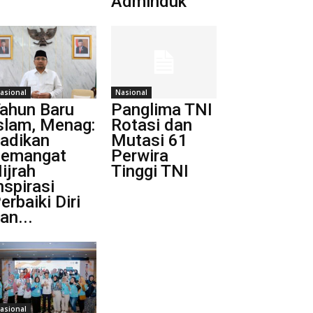
Adminduk
asional
Nasional
ahun Baru
Panglima TNI
slam, Menag:
Rotasi dan
adikan
Mutasi 61
emangat
Perwira
ijrah
Tinggi TNI
nspirasi
erbaiki Diri
an...
asional