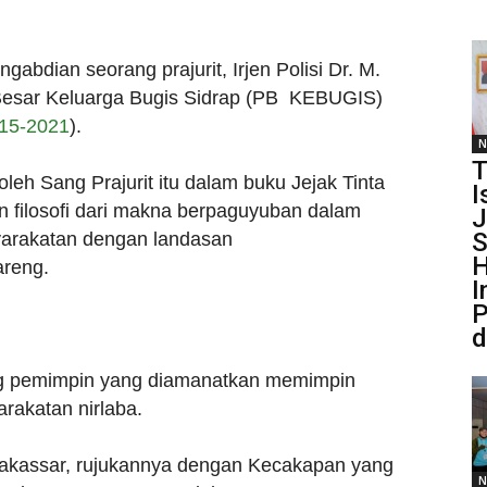
ngabdian seorang prajurit, Irjen Polisi Dr. M.
Besar Keluarga Bugis Sidrap (PB KEBUGIS)
15-2021
).
N
T
leh Sang Prajurit itu dalam buku Jejak Tinta
I
 filosofi dari makna berpaguyuban dalam
J
S
arakatan dengan landasan
H
areng.
I
P
d
g pemimpin yang diamanatkan memimpin
akatan nirlaba.
kassar, rujukannya dengan Kecakapan yang
N