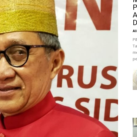
P
A
D
Al
PI
Ta
me
pe