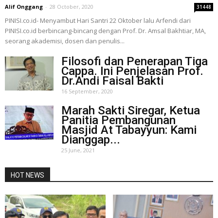
Alif Onggang
-
28 October, 2020
31448
PINISI.co.id- Menyambut Hari Santri 22 Oktober lalu Arfendi dari
PINISI.co.id berbincang-bincang dengan Prof. Dr. Amsal Bakhtiar, MA,
seorang akademisi, dosen dan penulis...
Filosofi dan Penerapan Tiga
Cappa. Ini Penjelasan Prof.
Dr.Andi Faisal Bakti
16 September, 2020
Marah Sakti Siregar, Ketua
Panitia Pembangunan
Masjid At Tabayyun: Kami
Dianggap...
25 June, 2021
HOT NEWS