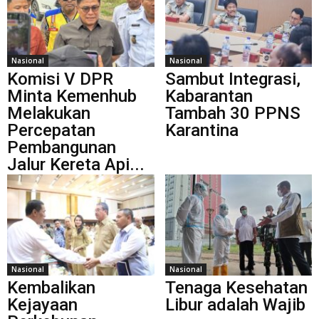
Nasional
Nasional
Komisi V DPR
Sambut Integrasi,
Minta Kemenhub
Kabarantan
Melakukan
Tambah 30 PPNS
Percepatan
Karantina
Pembangunan
Jalur Kereta Api...
Nasional
Nasional
Kembalikan
Tenaga Kesehatan
Kejayaan
Libur adalah Wajib