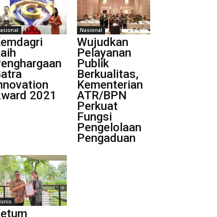
asional
Nasional
emdagri
Wujudkan
aih
Pelayanan
enghargaan
Publik
atra
Berkualitas,
nnovation
Kementerian
ward 2021
ATR/BPN
Perkuat
Fungsi
Pengelolaan
Pengaduan
isnis
etum