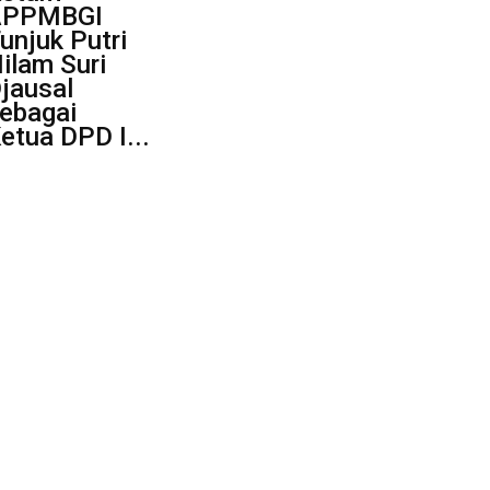
APPMBGI
unjuk Putri
ilam Suri
jausal
ebagai
etua DPD I...