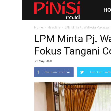
HO
Pinisi.co.id
Home
Headline
LPM Minta Pj. Walikota Makassar
LPM Minta Pj. W
Fokus Tangani C
28 May, 2020
Share on Facebook
Tweet on Twitt