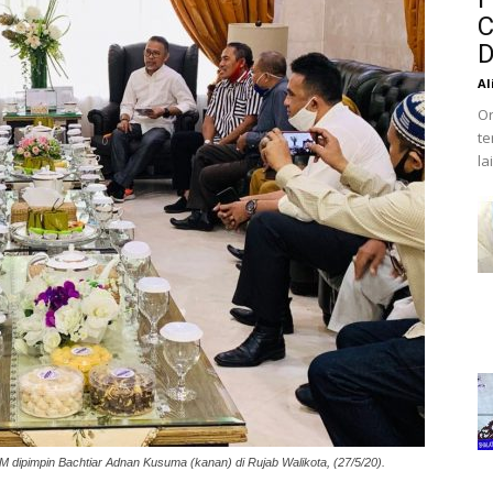
C
D
Al
Or
te
la
M dipimpin Bachtiar Adnan Kusuma (kanan) di Rujab Walikota, (27/5/20).