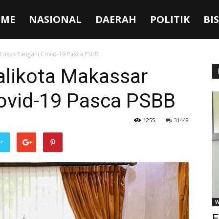
ME
NASIONAL
DAERAH
POLITIK
BI
 Fokus Tangani Covid-19 Pasca PSBB
alikota Makassar
ovid-19 Pasca PSBB
1255
31448
er
W
F