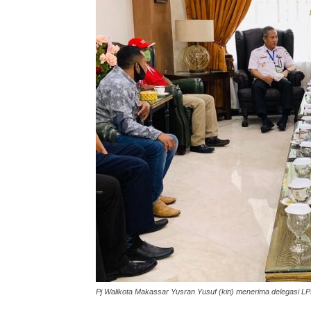
Pj Walikota Makassar Yusran Yusuf (kiri) menerima delegasi LP