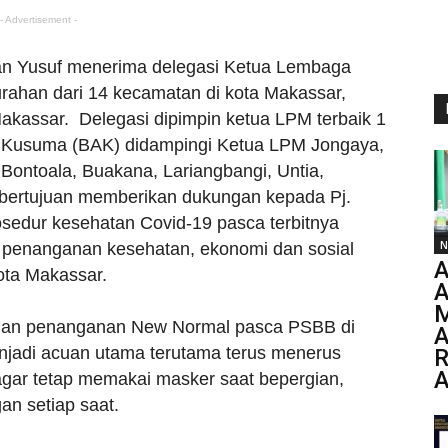
- Advertisement -
an Yusuf menerima delegasi Ketua Lembaga
ahan dari 14 kecamatan di kota Makassar,
Makassar. Delegasi dipimpin ketua LPM terbaik 1
an Kusuma (BAK) didampingi Ketua LPM Jongaya,
 Bontoala, Buakana, Lariangbangi, Untia,
bertujuan memberikan dukungan kepada Pj.
sedur kesehatan Covid-19 pasca terbitnya
N
 penanganan kesehatan, ekonomi dan sosial
A
ota Makassar.
A
M
gan penanganan New Normal pasca PSBB di
A
njadi acuan utama terutama terus menerus
R
gar tetap memakai masker saat bepergian,
an setiap saat.