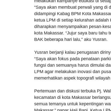
melakukan kampanye edukasi di setiap
“Saya akan membuat perwali yang di d
didampingi Kabag BPM Kota Makassar.
ketua LPM di setiap kelurahan adalah
diharapkan menyampaikan pesan-kesan 
kota Makassar. “Jujur saya baru tahu
BAK beberapa hari lalu,” aku Yusran.
Yusran berjanji kalau penugasan dirin
“Saya akan fokus pada penataan parkir
fungsi dan semuanya harus dimulai dar
LPM agar melakukan inovasi dan pusa
memerhatikan aspek topografi wilayah
Pertemuan dan diskusi terbuka Pj. Wal
kecamatan di kota Makassar berlangs
semua temanya untuk kepentingan warg
Makassar,” papar Haji Bani, Ketua LPM 