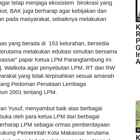
agar tetap menjaga ekosistem birokrasi yang
ot, BAK juga berharap agar kebijakan dan
kan pada masyarakat, sebaiknya melakukan
N
K
R
P
s yang berada di 153 kelurahan, bersedia
G
 terutama melakukan edukasi simultan bersama
I
akassar” papar Ketua LPM Parangtambung ini.
A
Pj. Walikota agar penyebutan LPM, RT dan RW
rakat yang tidak terpisahkan sesuai amanah
ntang Pedoman Penataan Lembaga
hun 2001 tentang LPM.
an Yusuf, menyambut baik atas berbagai
uka oleh para ketua LPM dari berbagai
 berharap LPM sebagai ormas pemberdayaan
B
ndukung Pemerintah Kota Makassar terutama
K