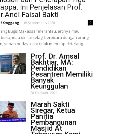
appa. Ini Penjelasan Prof.
r.Andi Faisal Bakti
if Onggang
-
16 September, 2020
0
ang Bugis Makassar merantau, artinya mau
rbuka, mau dinilai selagi berbicara dengan orang
in, sebab budaya kita tidak menutup diri. Yang...
Prof. Dr. Amsal
Bakhtiar, MA:
Pendidikan
Pesantren Memiliki
Banyak
Keunggulan
28 October, 2020
Marah Sakti
Siregar, Ketua
Panitia
Pembangunan
Masjid At