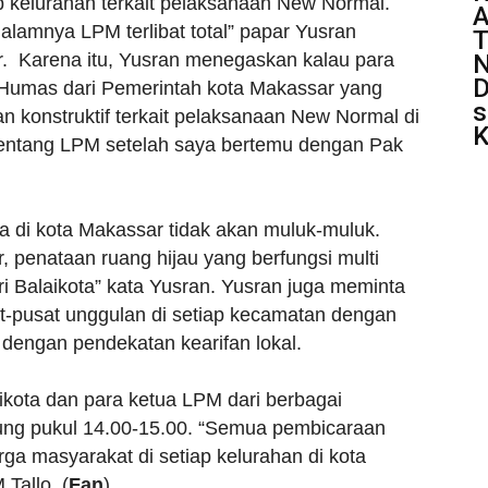
 kelurahan terkait pelaksanaan New Normal.
alamnya LPM terlibat total” papar Yusran
T
N
 Karena itu, Yusran menegaskan kalau para
D
 Humas dari Pemerintah kota Makassar yang
s
konstruktif terkait pelaksanaan New Normal di
K
 tentang LPM setelah saya bertemu dengan Pak
ya di kota Makassar tidak akan muluk-muluk.
, penataan ruang hijau yang berfungsi multi
i Balaikota” kata Yusran. Yusran juga meminta
t-pusat unggulan di setiap kecamatan dengan
 dengan pendekatan kearifan lokal.
ikota dan para ketua LPM dari berbagai
ung pukul 14.00-15.00. “Semua pembicaraan
a masyarakat di setiap kelurahan di kota
Tallo. (
Fan
)