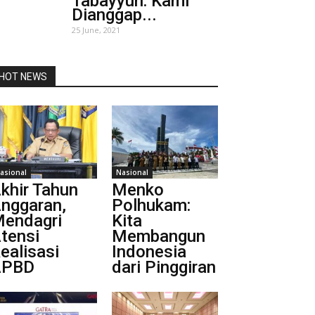
Tabayyun: Kami
Dianggap...
25 June, 2021
HOT NEWS
asional
Nasional
khir Tahun
Menko
nggaran,
Polhukam:
endagri
Kita
tensi
Membangun
ealisasi
Indonesia
APBD
dari Pinggiran