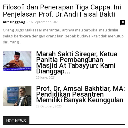
Filosofi dan Penerapan Tiga Cappa. Ini
Penjelasan Prof. Dr.Andi Faisal Bakti
Alif Onggang
-
16 September, 2020
0
Orang Bugis Makassar merantau, artinya mau terbuka, mau dinilai
selagi berbicara dengan orang lain, sebab budaya kita tidak menutup
diri. Yang...
Marah Sakti Siregar, Ketua
Panitia Pembangunan
Masjid At Tabayyun: Kami
Dianggap...
25 June, 2021
Prof. Dr. Amsal Bakhtiar, MA:
Pendidikan Pesantren
Memiliki Banyak Keunggulan
28 October, 2020
HOT NEWS