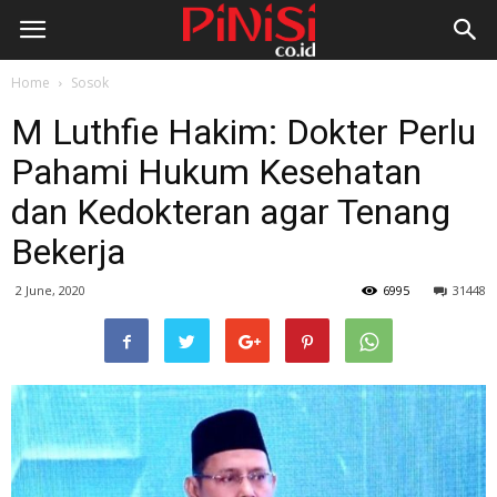
Home
Sosok
M Luthfie Hakim: Dokter Perlu
Pahami Hukum Kesehatan
dan Kedokteran agar Tenang
Bekerja
2 June, 2020
6995
31448