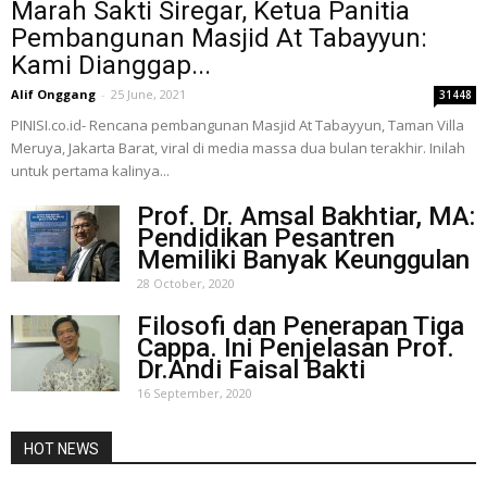
Marah Sakti Siregar, Ketua Panitia
Pembangunan Masjid At Tabayyun:
Kami Dianggap...
Alif Onggang
-
25 June, 2021
31448
PINISI.co.id- Rencana pembangunan Masjid At Tabayyun, Taman Villa
Meruya, Jakarta Barat, viral di media massa dua bulan terakhir. Inilah
untuk pertama kalinya...
Prof. Dr. Amsal Bakhtiar, MA:
Pendidikan Pesantren
Memiliki Banyak Keunggulan
28 October, 2020
Filosofi dan Penerapan Tiga
Cappa. Ini Penjelasan Prof.
Dr.Andi Faisal Bakti
16 September, 2020
HOT NEWS