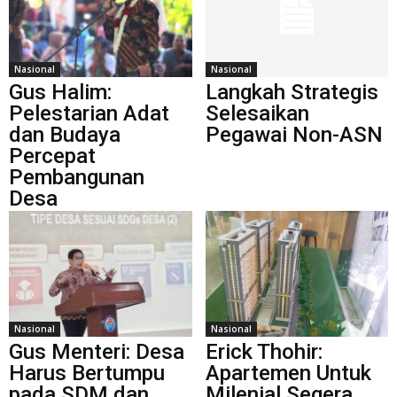
Nasional
Nasional
Gus Halim:
Langkah Strategis
Pelestarian Adat
Selesaikan
dan Budaya
Pegawai Non-ASN
Percepat
Pembangunan
Desa
Nasional
Nasional
Gus Menteri: Desa
Erick Thohir:
Harus Bertumpu
Apartemen Untuk
pada SDM dan
Milenial Segera