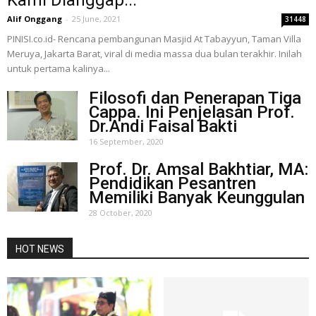
Alif Onggang
-
25 June, 2021
31448
PINISI.co.id- Rencana pembangunan Masjid At Tabayyun, Taman Villa
Meruya, Jakarta Barat, viral di media massa dua bulan terakhir. Inilah
untuk pertama kalinya...
Filosofi dan Penerapan Tiga
Cappa. Ini Penjelasan Prof.
Dr.Andi Faisal Bakti
16 September, 2020
Prof. Dr. Amsal Bakhtiar, MA:
Pendidikan Pesantren
Memiliki Banyak Keunggulan
28 October, 2020
HOT NEWS