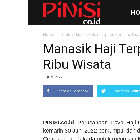
HO
Pinisi.co.id
Home
Topik
Manasik Haji Terpadu Bersama Dua 
Manasik Haji Te
Ribu Wisata
2 July, 2022
Share on Facebook
Tweet on Twitt
PINISI.co.id-
Perusahaan Travel Haji-
kemarin 30 Juni 2022 berkumpul dan di
Cengkareng, Jakarta untuk mengikuti 