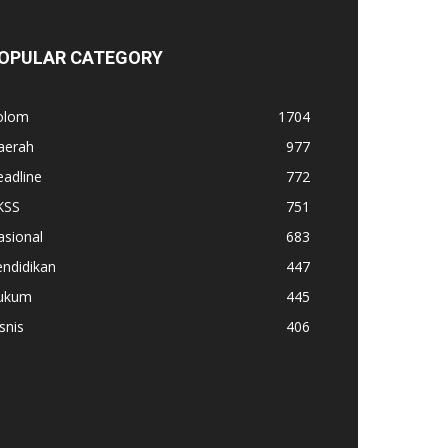
OPULAR CATEGORY
olom
1704
aerah
977
adline
772
KSS
751
asional
683
ndidikan
447
ukum
445
snis
406