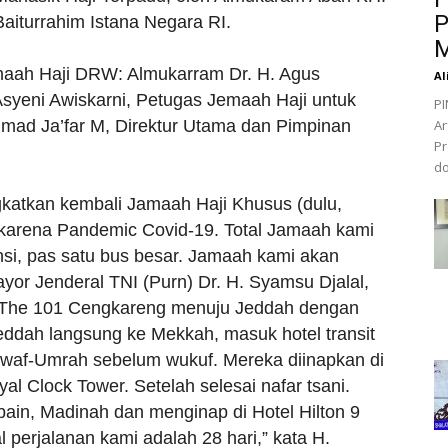
P
aiturrahim Istana Negara RI.
M
maah Haji DRW: Almukarram Dr. H. Agus
Al
 Asyeni Awiskarni, Petugas Jemaah Haji untuk
PI
ad Ja’far M, Direktur Utama dan Pimpinan
Ar
Pr
do
katkan kembali Jamaah Haji Khusus (dulu,
t karena Pandemic Covid-19. Total Jamaah kami
insi, pas satu bus besar. Jamaah kami akan
or Jenderal TNI (Purn) Dr. H. Syamsu Djalal,
el The 101 Cengkareng menuju Jeddah dengan
Jeddah langsung ke Mekkah, masuk hotel transit
af-Umrah sebelum wukuf. Mereka diinapkan di
l Clock Tower. Setelah selesai nafar tsani.
ain, Madinah dan menginap di Hotel Hilton 9
l perjalanan kami adalah 28 hari,” kata H.