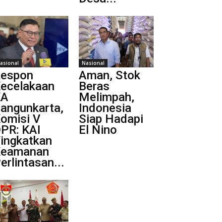
asional
Nasional
espon
Aman, Stok
ecelakaan
Beras
KA
Melimpah,
angunkarta,
Indonesia
omisi V
Siap Hadapi
PR: KAI
El Nino
ingkatkan
Keamanan
erlintasan...