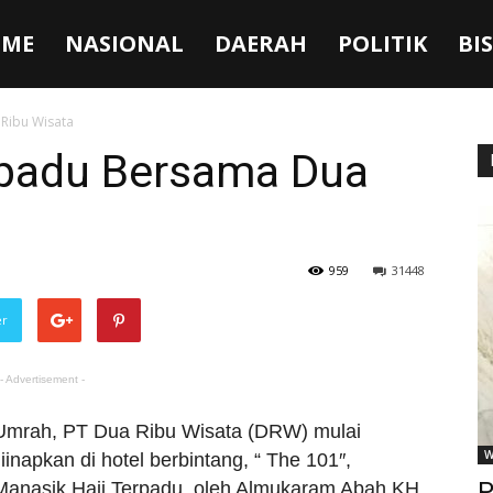
ME
NASIONAL
DAERAH
POLITIK
BI
Ribu Wisata
rpadu Bersama Dua
959
31448
er
- Advertisement -
Umrah, PT Dua Ribu Wisata (DRW) mulai
W
inapkan di hotel berbintang, “ The 101″,
P
Manasik Haji Terpadu, oleh Almukaram Abah KH.