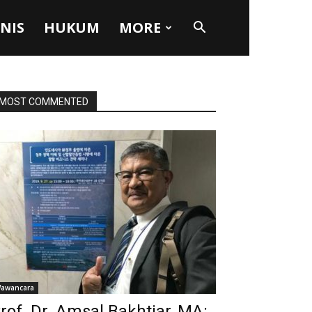
SNIS
HUKUM
MORE
MOST COMMENTED
awancara
rof. Dr. Amsal Bakhtiar, MA: