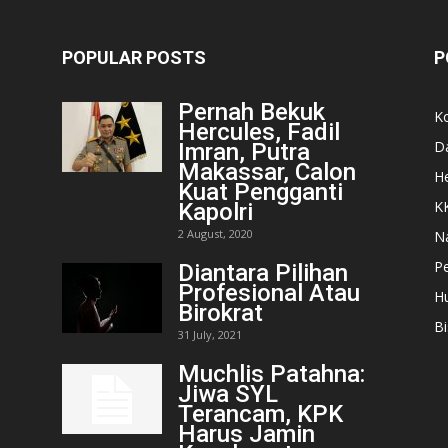
POPULAR POSTS
P
Pernah Bekuk
K
Hercules, Fadil
D
Imran, Putra
Makassar, Calon
He
Kuat Pengganti
K
Kapolri
2 August, 2020
N
Pe
Diantara Pilihan
Profesional Atau
H
Birokrat
Bi
31 July, 2021
Muchlis Patahna:
Jiwa SYL
Terancam, KPK
Harus Jamin