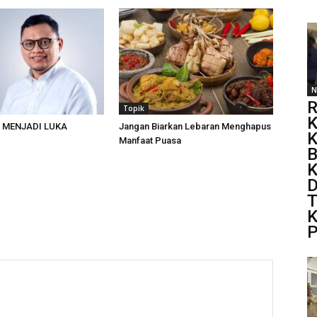
N
R
Topik
K
A MENJADI LUKA
Jangan Biarkan Lebaran Menghapus
Manfaat Puasa
B
K
D
T
P