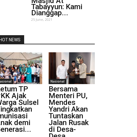
Masjid At
Tabayyun: Kami
Dianggap...
25 June, 2021
HOT NEWS
asional
Nasional
etum TP
Bersama
KK Ajak
Menteri PU,
arga Sulsel
Mendes
ingkatkan
Yandri Akan
munisasi
Tuntaskan
nak demi
Jalan Rusak
enerasi...
di Desa-
Desa...