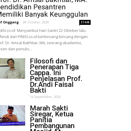
endidikan Pesantren
emiliki Banyak Keunggulan
if Onggang
-
28 October, 2020
31448
NISI.co.id- Menyambut Hari Santri 22 Oktober lalu
fendi dari PINISI.co.id berbincang-bincang dengan
of. Dr. Amsal Bakhtiar, MA, seorang akademisi,
sen dan penulis...
Filosofi dan
Penerapan Tiga
Cappa. Ini
Penjelasan Prof.
Dr.Andi Faisal
Bakti
16 September, 2020
Marah Sakti
Siregar, Ketua
Panitia
Pembangunan