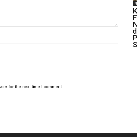
N
K
F
N
d
P
S
ser for the next time I comment.