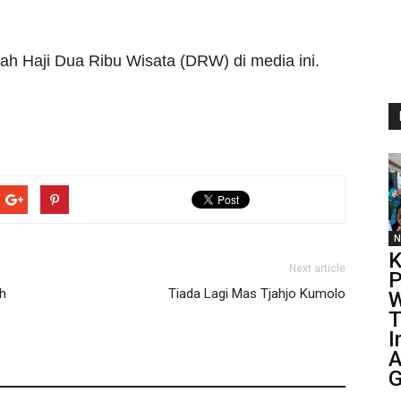
maah Haji Dua Ribu Wisata (DRW) di media ini.
N
K
Next article
P
h
Tiada Lagi Mas Tjahjo Kumolo
W
T
I
A
G