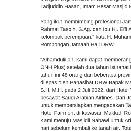
Tadjuddin Hasan, Imam Besar Masjid B
Yang ikut membimbing profesional Ja
Rahmat Tasbih, S.Ag. dan Ibu Hj. Effi
kelompok perempuan,” kata H. Muhamm
Rombongan Jamaah Haji DRW.
“Alhamdulillah, kami dapat memberang
ONH Plus) setelah dua tahun istiraha
tahun ini 48 orang dari beberapa prov
dilepas oleh Panasihat DRW Bapak May
S.H, M.H. pada 2 Juli 2022, dari Hot
pesawat Saudi Arabian Airlines. Dari 
untuk mempersiapkan mengadakan Taw
Hotel Fairmont di kawasan Makkah Roya
Kami menuju Masjidil Nabawi untuk Arb
hari sebelum kembali ke tanah air. Tota