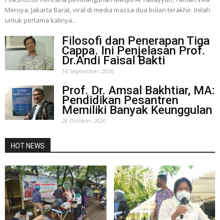
Meruya, Jakarta Barat, viral di media massa dua bulan terakhir. Inilah
untuk pertama kalinya...
Filosofi dan Penerapan Tiga
Cappa. Ini Penjelasan Prof.
Dr.Andi Faisal Bakti
16 September, 2020
Prof. Dr. Amsal Bakhtiar, MA:
Pendidikan Pesantren
Memiliki Banyak Keunggulan
28 October, 2020
HOT NEWS