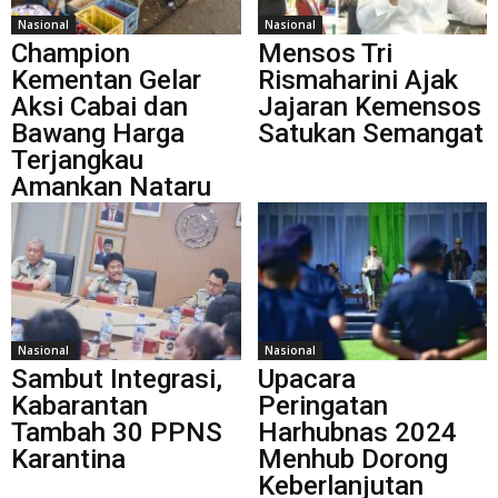
Nasional
Nasional
Champion
Mensos Tri
Kementan Gelar
Rismaharini Ajak
Aksi Cabai dan
Jajaran Kemensos
Bawang Harga
Satukan Semangat
Terjangkau
Amankan Nataru
Nasional
Nasional
Sambut Integrasi,
Upacara
Kabarantan
Peringatan
Tambah 30 PPNS
Harhubnas 2024
Karantina
Menhub Dorong
Keberlanjutan