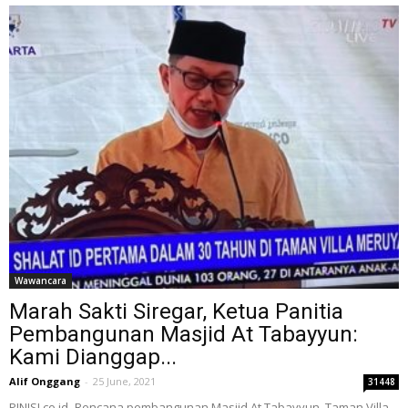
Wawancara
Marah Sakti Siregar, Ketua Panitia
Pembangunan Masjid At Tabayyun:
Kami Dianggap...
Alif Onggang
-
25 June, 2021
31448
PINISI.co.id- Rencana pembangunan Masjid At Tabayyun, Taman Villa