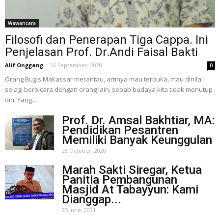
Wawancara
Filosofi dan Penerapan Tiga Cappa. Ini
Penjelasan Prof. Dr.Andi Faisal Bakti
Alif Onggang
-
16 September, 2020
0
Orang Bugis Makassar merantau, artinya mau terbuka, mau dinilai
selagi berbicara dengan orang lain, sebab budaya kita tidak menutup
diri. Yang...
Prof. Dr. Amsal Bakhtiar, MA:
Pendidikan Pesantren
Memiliki Banyak Keunggulan
28 October, 2020
Marah Sakti Siregar, Ketua
Panitia Pembangunan
Masjid At Tabayyun: Kami
Dianggap...
25 June, 2021