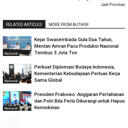
Jadi Prioritas
RELATED ARTICLES
MORE FROM AUTHOR
Kejar Swasembada Gula Dua Tahun,
Mentan Amran Pacu Produksi Nasional
Tembus 3 Juta Ton
Nasional
Perkuat Diplomasi Budaya Indonesia,
Kementerian Kebudayaan Perluas Kerja
Sama Global
Nasional
Presiden Prabowo: Anggaran Pertahanan
dan Polri Bila Perlu Dikurangi untuk Hapus
Kemiskinan
Nasional