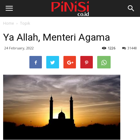
Home
Topik
Ya Allah, Menteri Agama
24 February, 2022
1226
31448