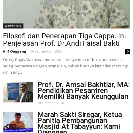
Wawancara
Filosofi dan Penerapan Tiga Cappa. Ini
Penjelasan Prof. Dr.Andi Faisal Bakti
Alif Onggang
-
16 September, 2020
0
Orang Bugis Makassar merantau, artinya mau terbuka, mau dinilai
selagi berbicara dengan orang lain, sebab budaya kita tidak menutup
diri. Yang...
Prof. Dr. Amsal Bakhtiar, MA:
Pendidikan Pesantren
Memiliki Banyak Keunggulan
28 October, 2020
Marah Sakti Siregar, Ketua
Panitia Pembangunan
Masjid At Tabayyun: Kami
Dianggap...