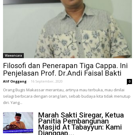
Wawancara
Filosofi dan Penerapan Tiga Cappa. Ini
Penjelasan Prof. Dr.Andi Faisal Bakti
Alif Onggang
-
16 September, 2020
0
Orang Bugis Makassar merantau, artinya mau terbuka, mau dinilai
selagi berbicara dengan orang lain, sebab budaya kita tidak menutup
diri. Yang...
Marah Sakti Siregar, Ketua
Panitia Pembangunan
Masjid At Tabayyun: Kami
Dianggap...