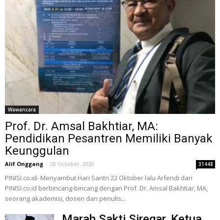
Wawancara
Prof. Dr. Amsal Bakhtiar, MA:
Pendidikan Pesantren Memiliki Banyak
Keunggulan
Alif Onggang
-
28 October, 2020
31448
PINISI.co.id- Menyambut Hari Santri 22 Oktober lalu Arfendi dari
PINISI.co.id berbincang-bincang dengan Prof. Dr. Amsal Bakhtiar, MA,
seorang akademisi, dosen dan penulis...
Marah Sakti Siregar, Ketua