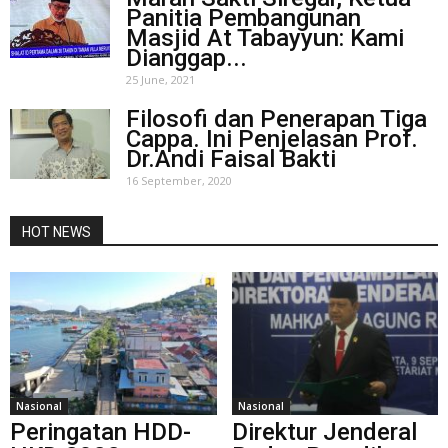
Panitia Pembangunan
Masjid At Tabayyun: Kami
Dianggap...
25 June, 2021
Filosofi dan Penerapan Tiga
Cappa. Ini Penjelasan Prof.
Dr.Andi Faisal Bakti
16 September, 2020
HOT NEWS
Nasional
Nasional
Peringatan HDD-
Direktur Jenderal