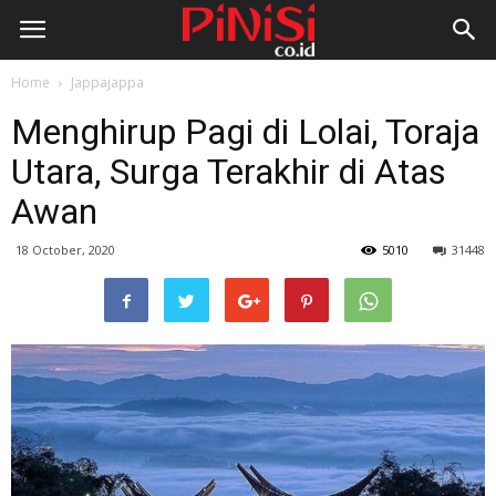
Home
Jappajappa
Menghirup Pagi di Lolai, Toraja
Utara, Surga Terakhir di Atas
Awan
18 October, 2020
5010
31448