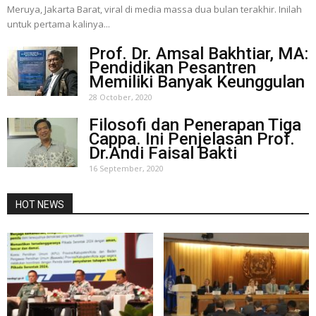
Meruya, Jakarta Barat, viral di media massa dua bulan terakhir. Inilah
untuk pertama kalinya...
Prof. Dr. Amsal Bakhtiar, MA:
Pendidikan Pesantren
Memiliki Banyak Keunggulan
28 October, 2020
Filosofi dan Penerapan Tiga
Cappa. Ini Penjelasan Prof.
Dr.Andi Faisal Bakti
16 September, 2020
HOT NEWS