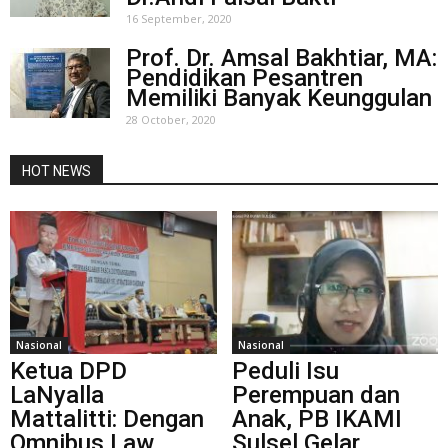
16 September, 2020
Prof. Dr. Amsal Bakhtiar, MA:
Pendidikan Pesantren
Memiliki Banyak Keunggulan
28 October, 2020
HOT NEWS
Nasional
Nasional
Ketua DPD
Peduli Isu
LaNyalla
Perempuan dan
Mattalitti: Dengan
Anak, PB IKAMI
Omnibus Law,
Sulsel Gelar