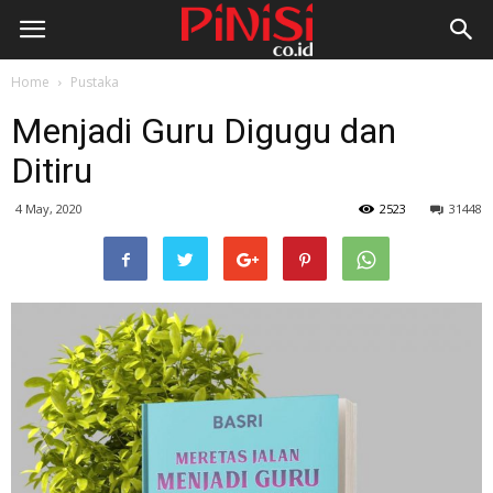
Home
Pustaka
Menjadi Guru Digugu dan
Ditiru
4 May, 2020
2523
31448