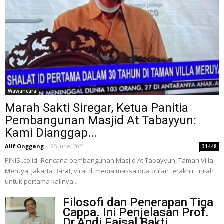
Wawancara
Marah Sakti Siregar, Ketua Panitia
Pembangunan Masjid At Tabayyun:
Kami Dianggap...
Alif Onggang
-
25 June, 2021
31448
PINISI.co.id- Rencana pembangunan Masjid At Tabayyun, Taman Villa
Meruya, Jakarta Barat, viral di media massa dua bulan terakhir. Inilah
untuk pertama kalinya...
Filosofi dan Penerapan Tiga
Cappa. Ini Penjelasan Prof.
Dr.Andi Faisal Bakti