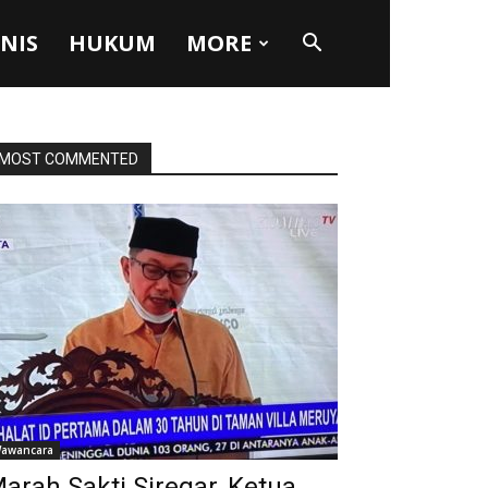
SNIS
HUKUM
MORE
MOST COMMENTED
awancara
arah Sakti Siregar, Ketua