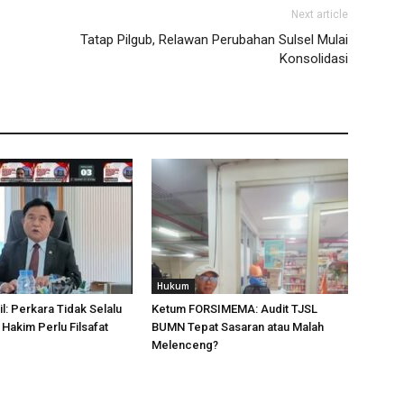
Next article
Tatap Pilgub, Relawan Perubahan Sulsel Mulai
Konsolidasi
Hukum
l: Perkara Tidak Selalu
Ketum FORSIMEMA: Audit TJSL
 Hakim Perlu Filsafat
BUMN Tepat Sasaran atau Malah
Melenceng?