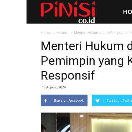
HO
Pinisi.co.id
Home
Hukum
Menteri Hukum dan HAM: Jadilah P
Menteri Hukum d
Pemimpin yang K
Responsif
15 August, 2024
Share on Facebook
Tweet on Twitt