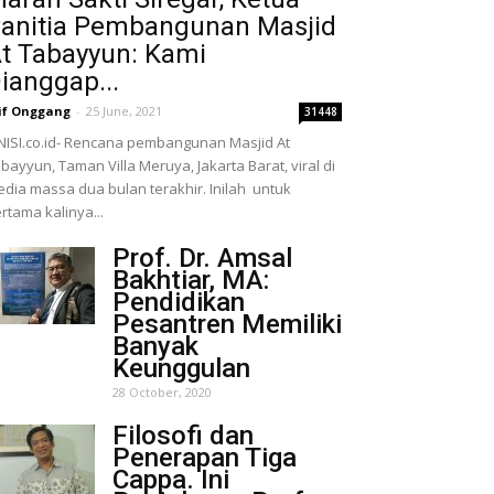
anitia Pembangunan Masjid
t Tabayyun: Kami
ianggap...
if Onggang
-
25 June, 2021
31448
NISI.co.id- Rencana pembangunan Masjid At
bayyun, Taman Villa Meruya, Jakarta Barat, viral di
dia massa dua bulan terakhir. Inilah untuk
rtama kalinya...
Prof. Dr. Amsal
Bakhtiar, MA:
Pendidikan
Pesantren Memiliki
Banyak
Keunggulan
28 October, 2020
Filosofi dan
Penerapan Tiga
Cappa. Ini