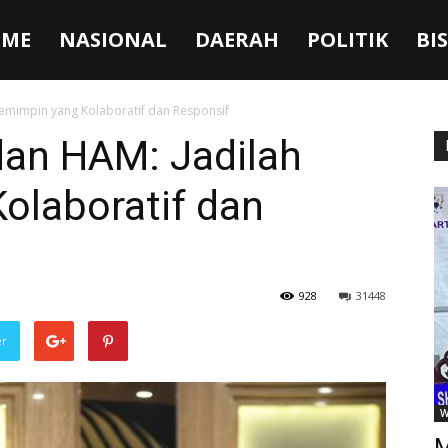
ME
NASIONAL
DAERAH
POLITIK
BI
emimpin yang Kolaboratif dan Responsif
an HAM: Jadilah
olaboratif dan
928
31448
er
W
M