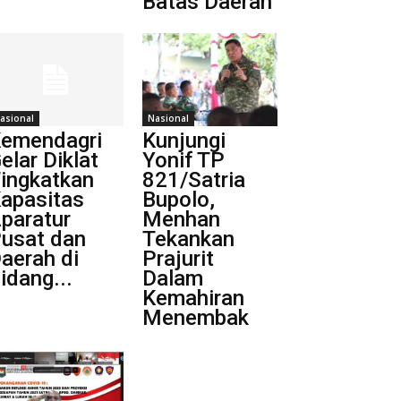
Batas Daerah
asional
Nasional
emendagri
Kunjungi
elar Diklat
Yonif TP
ingkatkan
821/Satria
apasitas
Bupolo,
paratur
Menhan
usat dan
Tekankan
aerah di
Prajurit
idang...
Dalam
Kemahiran
Menembak