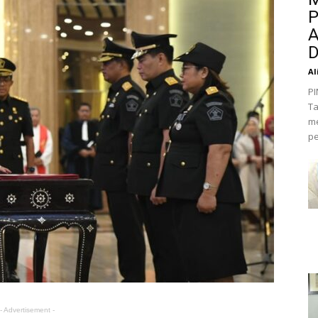
P
A
D
Al
PI
Ta
me
pe
- Advertisement -