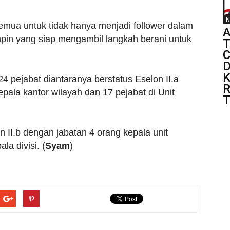
N
semua untuk tidak hanya menjadi follower dalam
A
mpin yang siap mengambil langkah berani untuk
T
C
D
K
24 pejabat diantaranya berstatus Eselon II.a
R
pala kantor wilayah dan 17 pejabat di Unit
T
 II.b dengan jabatan 4 orang kepala unit
la divisi. (
Syam
)