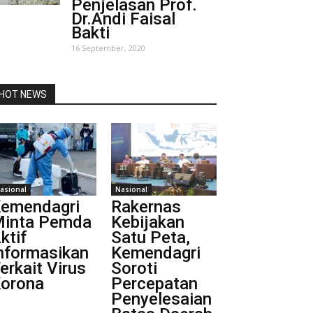
Penjelasan Prof.
Dr.Andi Faisal
Bakti
16 September, 2020
HOT NEWS
asional
Nasional
emendagri
Rakernas
inta Pemda
Kebijakan
ktif
Satu Peta,
nformasikan
Kemendagri
erkait Virus
Soroti
orona
Percepatan
Penyelesaian