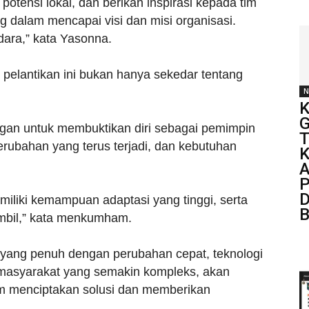
i potensi lokal, dan berikan inspirasi kepada tim
dalam mencapai visi dan misi organisasi.
dara,” kata Yasonna.
elantikan ini bukan hanya sekedar tentang
N
K
G
tangan untuk membuktikan diri sebagai pemimpin
T
erubahan yang terus terjadi, dan kebutuhan
K
A
P
D
miliki kemampuan adaptasi yang tinggi, serta
B
ambil,” kata menkumham.
ang penuh dengan perubahan cepat, teknologi
 masyarakat yang semakin kompleks, akan
lam menciptakan solusi dan memberikan