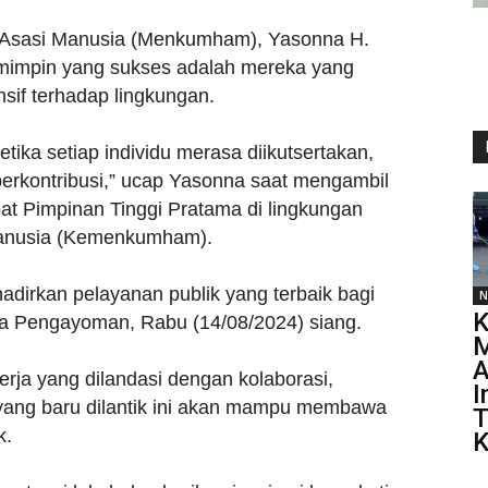
Asasi Manusia (Menkumham), Yasonna H.
impin yang sukses adalah mereka yang
if terhadap lingkungan.
tika setiap individu merasa diikutsertakan,
berkontribusi,” ucap Yasonna saat mengambil
at Pimpinan Tinggi Pratama di lingkungan
anusia (Kemenkumham).
hadirkan pelayanan publik yang terbaik bagi
N
K
a Pengayoman, Rabu (14/08/2024) siang.
M
A
erja yang dilandasi dengan kolaborasi,
I
 yang baru dilantik ini akan mampu membawa
T
k.
K