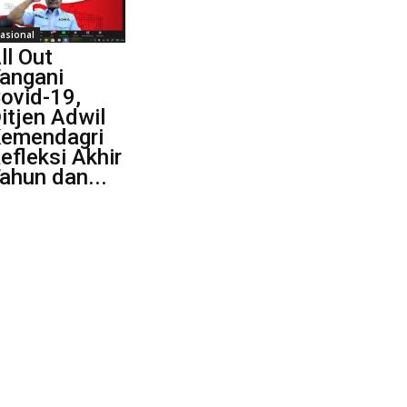
asional
ll Out
angani
ovid-19,
itjen Adwil
emendagri
efleksi Akhir
ahun dan...