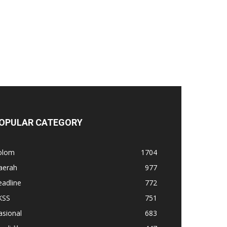
OPULAR CATEGORY
olom
1704
aerah
977
adline
772
KSS
751
asional
683