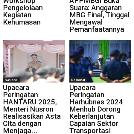
Workshop
APPMBGI Buka
Pengelolaan
Suara: Anggaran
Kegiatan
MBG Final, Tinggal
Kehumasan
Mengawal
Pemanfaatannya
Nasional
Nasional
Upacara
Upacara
Peringatan
Peringatan
HANTARU 2025,
Harhubnas 2024
Menteri Nusron
Menhub Dorong
Realisasikan Asta
Keberlanjutan
Cita dengan
Capaian Sektor
Menjaga...
Transportasi