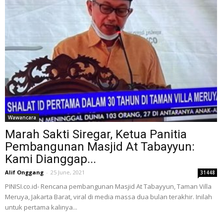
Wawancara
Marah Sakti Siregar, Ketua Panitia
Pembangunan Masjid At Tabayyun:
Kami Dianggap...
Alif Onggang
-
25 June, 2021
31448
PINISI.co.id- Rencana pembangunan Masjid At Tabayyun, Taman Villa
Meruya, Jakarta Barat, viral di media massa dua bulan terakhir. Inilah
untuk pertama kalinya...