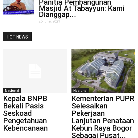
Panitia Pembangunan
Masjid At Tabayyun: Kami
Dianggap...
25 June, 2021
HOT NEWS
Nasional
Nasional
Kepala BNPB
Kementerian PUPR
Bekali Pasis
Selesaikan
Seskoad
Pekerjaan
Pengetahuan
Lanjutan Penataan
Kebencanaan
Kebun Raya Bogor
Sebagai Pusat...