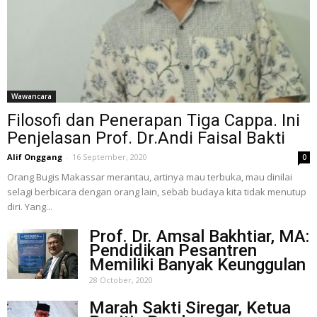
Wawancara
Filosofi dan Penerapan Tiga Cappa. Ini
Penjelasan Prof. Dr.Andi Faisal Bakti
Alif Onggang
-
16 September, 2020
0
Orang Bugis Makassar merantau, artinya mau terbuka, mau dinilai
selagi berbicara dengan orang lain, sebab budaya kita tidak menutup
diri. Yang...
Prof. Dr. Amsal Bakhtiar, MA:
Pendidikan Pesantren
Memiliki Banyak Keunggulan
28 October, 2020
Marah Sakti Siregar, Ketua