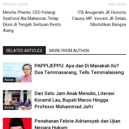
Previous article
Next article
Minche Phieter, CEO Pelangi
ITB Anugerahi JK Honoris
Seafood Ala Makassar, Tetap
Causa; MP: Inovasi JK Selalu
Eksis di Tengah Serbuan Resto
Dibutuhkan Bangsa
Asing
RELATED ARTICLES
MORE FROM AUTHOR
PAPPIJEPPU: Apa dan Di Manakah Itu?
Dua Temmasarang, Tellu Temmalaiseng
Kolom
Dari Satu Jam Anak Menulis, Literasi
Koramil Lau, Bupati Maros Hingga
Profesor Muhammad Jufri
Kolom
Penahanan Febrie Adriansyah dan Ujian
Negara Hukum