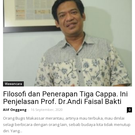
Wawancara
Filosofi dan Penerapan Tiga Cappa. Ini
Penjelasan Prof. Dr.Andi Faisal Bakti
Alif Onggang
-
16 September, 2020
0
Orang Bugis Makassar merantau, artinya mau terbuka, mau dinilai
selagi berbicara dengan orang lain, sebab budaya kita tidak menutup
diri. Yang...