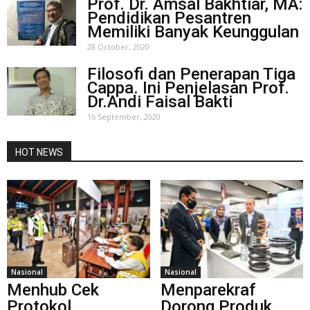
Prof. Dr. Amsal Bakhtiar, MA:
Pendidikan Pesantren
Memiliki Banyak Keunggulan
28 October, 2020
Filosofi dan Penerapan Tiga
Cappa. Ini Penjelasan Prof.
Dr.Andi Faisal Bakti
16 September, 2020
HOT NEWS
Nasional
Nasional
Menhub Cek
Menparekraf
Protokol
Dorong Produk