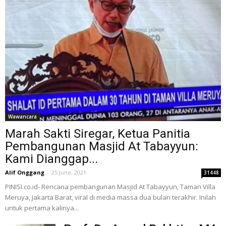
Wawancara
Marah Sakti Siregar, Ketua Panitia
Pembangunan Masjid At Tabayyun:
Kami Dianggap...
Alif Onggang
-
25 June, 2021
31448
PINISI.co.id- Rencana pembangunan Masjid At Tabayyun, Taman Villa
Meruya, Jakarta Barat, viral di media massa dua bulan terakhir. Inilah
untuk pertama kalinya...