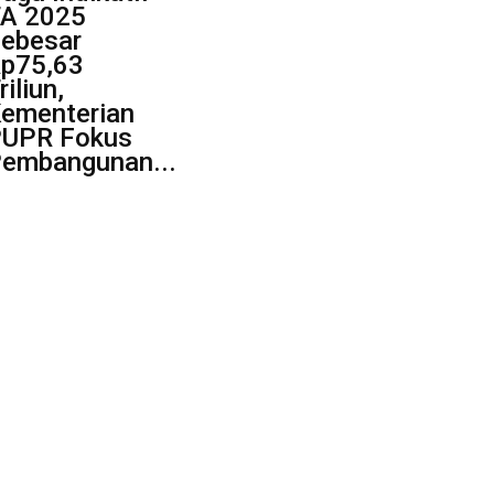
A 2025
ebesar
p75,63
riliun,
ementerian
UPR Fokus
embangunan...