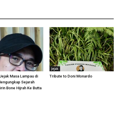
Jejak
Jejak Masa Lampau di
Tribute to Doni Monardo
Mengungkap Sejarah
rin Bone Hijrah Ke Butta