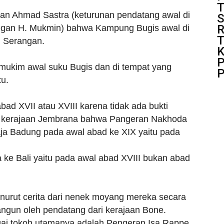
T
n Ahmad Sastra (keturunan pendatang awal di
S
R
ngan H. Mukmin) bahwa Kampung Bugis awal di
T
 Serangan.
K
P
emukim awal suku Bugis dan di tempat yang
P
tu.
abad XVII atau XVIII karena tidak ada bukti
bad kerajaan Jembrana bahwa Pangeran Nakhoda
aja Badung pada awal abad ke XIX yaitu pada
 ke Bali yaitu pada awal abad XVIII bukan abad
rut cerita dari nenek moyang mereka secara
ngun oleh pendatang dari kerajaan Bone.
ai tokoh utamanya adalah Pengeran Isa Rappe.