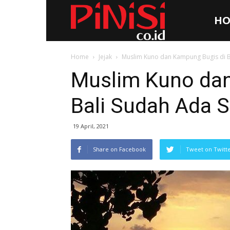
HO
Pinisi.co.id
Home
Jejak
Muslim Kuno dan Kampung Bugis di B
Muslim Kuno dan
Bali Sudah Ada 
19 April, 2021
Share on Facebook
Tweet on Twitt