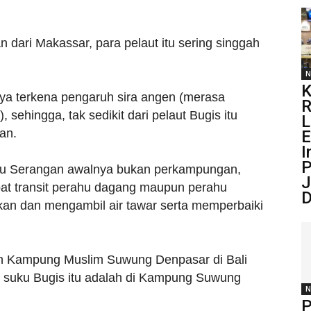
 dari Makassar, para pelaut itu sering singgah
N
K
ya terkena pengaruh sira angen (merasa
R
ehingga, tak sedikit dari pelaut Bugis itu
L
an.
I
P
au Serangan awalnya bukan perkampungan,
J
pat transit perahu dagang maupun perahu
D
kan dan mengambil air tawar serta memperbaiki
h Kampung Muslim Suwung Denpasar di Bali
 suku Bugis itu adalah di Kampung Suwung
N
P