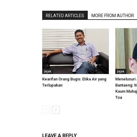
RELATED ARTICLES
MORE FROM AUTHOR
Jejak
Jejak
Kearifan Orang Bugis: Etika Air yang
Menelusuri 
Terlupakan
Bantaeng: 
Kaum Muhaji
Toa
LEAVE A REPLY