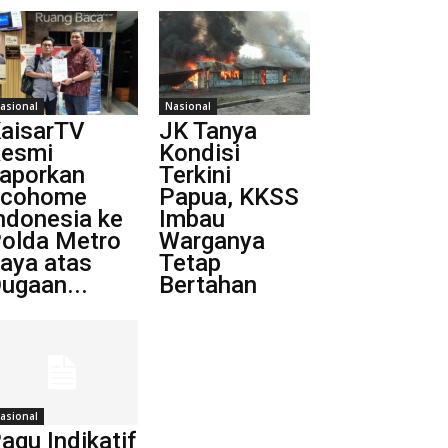
asional
Nasional
aisarTV
JK Tanya
esmi
Kondisi
aporkan
Terkini
Ecohome
Papua, KKSS
ndonesia ke
Imbau
olda Metro
Warganya
aya atas
Tetap
ugaan...
Bertahan
asional
agu Indikatif