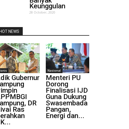
Banyak
Keunggulan
28 October, 2020
HOT NEWS
isnis
Nasional
dik Gubernur
Menteri PU
ampung
Dorong
impin
Finalisasi IJD
APPMBGI
Guna Dukung
ampung, DR
Swasembada
ivai Ras
Pangan,
erahkan
Energi dan...
K...