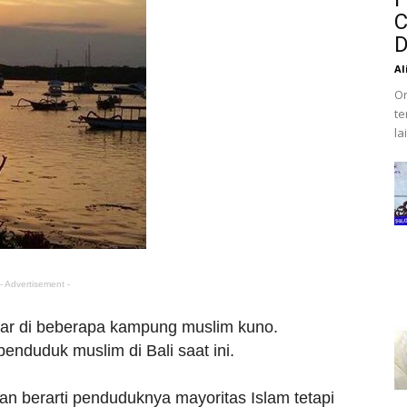
C
D
Al
Or
te
la
- Advertisement -
ebar di beberapa kampung muslim kuno.
enduduk muslim di Bali saat ini.
 berarti penduduknya mayoritas Islam tetapi