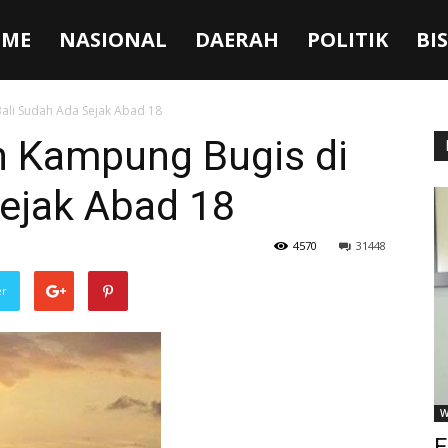
ME
NASIONAL
DAERAH
POLITIK
BI
ali Sudah Ada Sejak Abad 18
 Kampung Bugis di
Sejak Abad 18
4570
31448
er
W
F