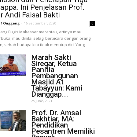
appa. Ini Penjelasan Prof.
r.Andi Faisal Bakti
if Onggang
-
16 September, 2020
0
ang Bugis Makassar merantau, artinya mau
rbuka, mau dinilai selagi berbicara dengan orang
in, sebab budaya kita tidak menutup diri. Yang...
Marah Sakti
Siregar, Ketua
Panitia
Pembangunan
Masjid At
Tabayyun: Kami
Dianggap...
25 June, 2021
Prof. Dr. Amsal
Bakhtiar, MA:
Pendidikan
Pesantren Memiliki