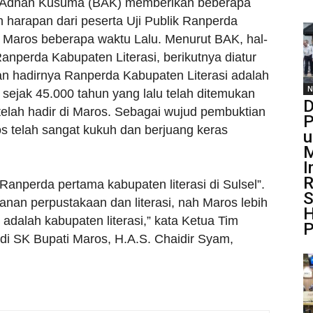
iar Adnan Kusuma (BAK) memberikan beberapa
 harapan dari peserta Uji Publik Ranperda
 Maros beberapa waktu Lalu. Menurut BAK, hal-
 Ranperda Kabupaten Literasi, berikutnya diatur
n hadirnya Ranperda Kabupaten Literasi adalah
N
ejak 45.000 tahun yang lalu telah ditemukan
D
r telah hadir di Maros. Sebagai wujud pembuktian
P
 telah sangat kukuh dan berjuang keras
u
M
I
R
Ranperda pertama kabupaten literasi di Sulsel”.
S
yanan perpustakaan dan literasi, nah Maros lebih
H
adalah kabupaten literasi,” kata Ketua Tim
P
di SK Bupati Maros, H.A.S. Chaidir Syam,