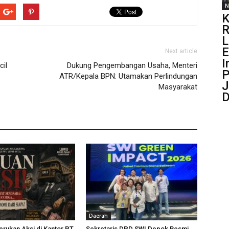
N
K
R
L
Next article
I
il
Dukung Pengembangan Usaha, Menteri
P
ATR/Kepala BPN: Utamakan Perlindungan
J
Masyarakat
D
Daerah
rukan Aksi di Kantor PT
Sekretaris DPD SWI Depok Resmi