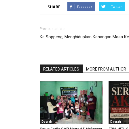
SHARE
Facebook
Twitter
Previous article
Ke Soppeng, Menghidupkan Kenangan Masa Kec
RELATED ARTICLES
MORE FROM AUTHOR
Daerah
Daerah
Ketua For5a SMP Negeri 5 Makassar
FPM-WTL Se