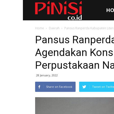
HO
Pinisi.co.id
Home
Daerah
Pansus Ranperda Kabupaten Litera
Pansus Ranperda
Agendakan Konsu
Perpustakaan Na
28 January, 2022
Share on Facebook
Tweet on Twitt