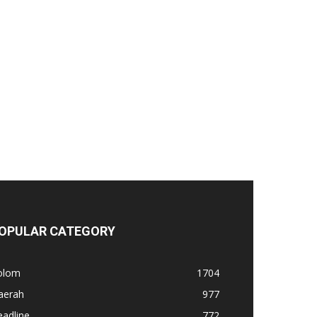
OPULAR CATEGORY
olom
1704
aerah
977
adline
772