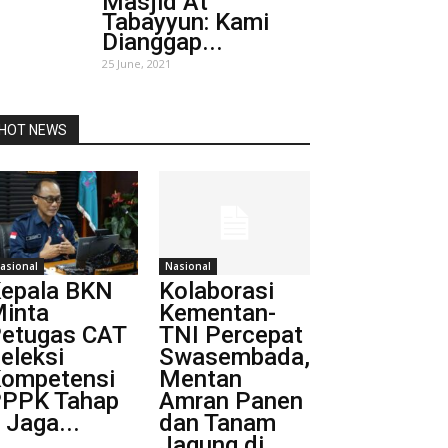
Masjid At
Tabayyun: Kami
Dianggap...
25 June, 2021
HOT NEWS
asional
Nasional
epala BKN
Kolaborasi
inta
Kementan-
etugas CAT
TNI Percepat
eleksi
Swasembada,
ompetensi
Mentan
PPK Tahap
Amran Panen
I Jaga...
dan Tanam
Jagung di...