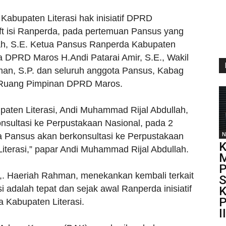
abupaten Literasi hak inisiatif DPRD
t isi Ranperda, pada pertemuan Pansus yang
ah, S.E. Ketua Pansus Ranperda Kabupaten
a DPRD Maros H.Andi Patarai Amir, S.E., Wakil
an, S.P. dan seluruh anggota Pansus, Kabag
 Ruang Pimpinan DPRD Maros.
aten Literasi, Andi Muhammad Rijal Abdullah,
sultasi ke Perpustakaan Nasional, pada 2
N
a Pansus akan berkonsultasi ke Perpustakaan
K
iterasi,” papar Andi Muhammad Rijal Abdullah.
M
P
. Haeriah Rahman, menekankan kembali terkait
S
adalah tepat dan sejak awal Ranperda inisiatif
K
P
Kabupaten Literasi.
I