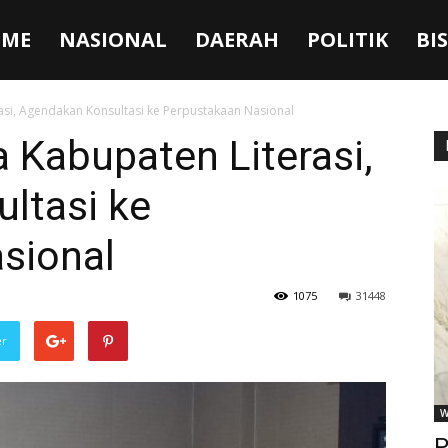
ME
NASIONAL
DAERAH
POLITIK
BI
si, Agendakan Konsultasi ke Perpustakaan Nasional
 Kabupaten Literasi,
ltasi ke
sional
1075
31448
er
W
P