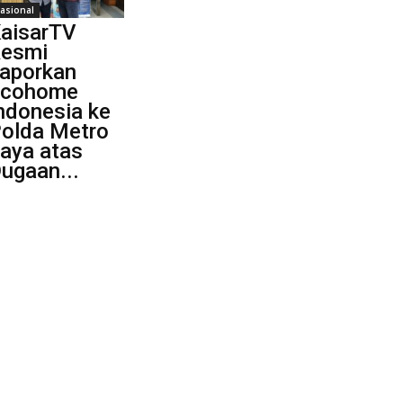
asional
aisarTV
esmi
aporkan
Ecohome
ndonesia ke
olda Metro
aya atas
ugaan...