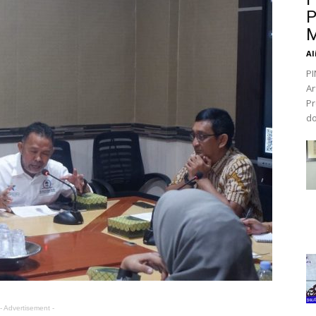
P
M
Al
PI
Ar
Pr
do
- Advertisement -