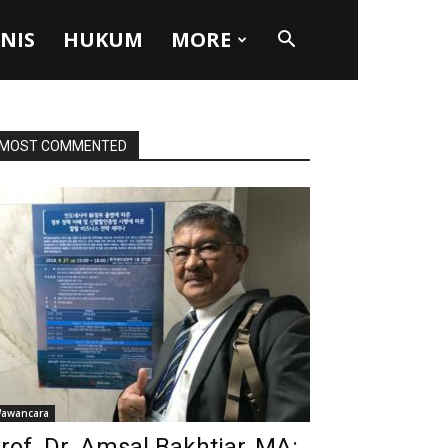
SNIS
HUKUM
MORE
MOST COMMENTED
awancara
rof. Dr. Amsal Bakhtiar, MA: