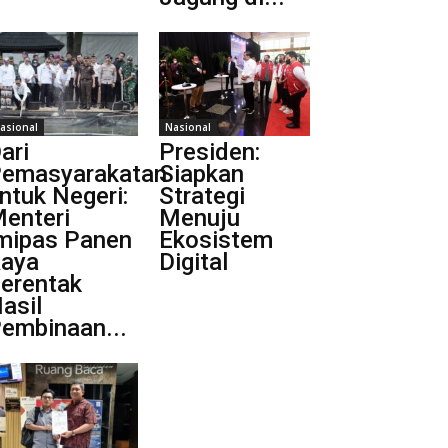
asional
Nasional
ari
Presiden:
emasyarakatan
Siapkan
ntuk Negeri:
Strategi
enteri
Menuju
mipas Panen
Ekosistem
aya
Digital
erentak
asil
embinaan...