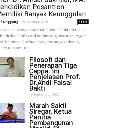
endidikan Pesantren
emiliki Banyak Keunggulan
if Onggang
-
28 October, 2020
31448
NISI.co.id- Menyambut Hari Santri 22 Oktober lalu
fendi dari PINISI.co.id berbincang-bincang dengan
of. Dr. Amsal Bakhtiar, MA, seorang akademisi,
sen dan penulis...
Filosofi dan
Penerapan Tiga
Cappa. Ini
Penjelasan Prof.
Dr.Andi Faisal
Bakti
16 September, 2020
Marah Sakti
Siregar, Ketua
Panitia
Pembangunan