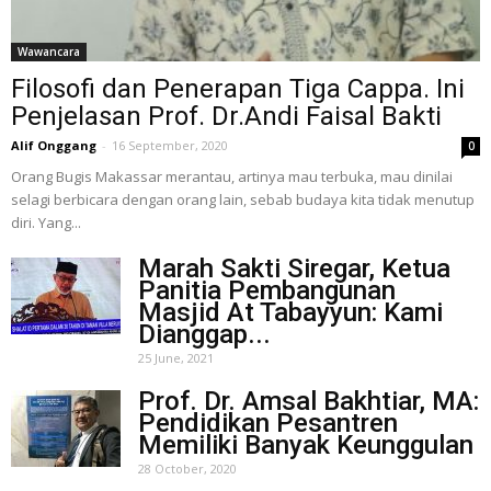
Wawancara
Filosofi dan Penerapan Tiga Cappa. Ini
Penjelasan Prof. Dr.Andi Faisal Bakti
Alif Onggang
-
16 September, 2020
0
Orang Bugis Makassar merantau, artinya mau terbuka, mau dinilai
selagi berbicara dengan orang lain, sebab budaya kita tidak menutup
diri. Yang...
Marah Sakti Siregar, Ketua
Panitia Pembangunan
Masjid At Tabayyun: Kami
Dianggap...
25 June, 2021
Prof. Dr. Amsal Bakhtiar, MA:
Pendidikan Pesantren
Memiliki Banyak Keunggulan
28 October, 2020