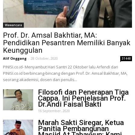
Wawancara
Prof. Dr. Amsal Bakhtiar, MA:
Pendidikan Pesantren Memiliki Banyak
Keunggulan
Alif Onggang
-
28 October, 2020
31448
PINISI.co.id- Menyambut Hari Santri 22 Oktober lalu Arfendi dari
PINISI.co.id berbincang-bincang dengan Prof. Dr. Amsal Bakhtiar, MA,
seorang akademisi, dosen dan penulis...
Filosofi dan Penerapan Tiga
Cappa. Ini Penjelasan Prof.
Dr.Andi Faisal Bakti
16 September, 2020
Marah Sakti Siregar, Ketua
Panitia Pembangunan
Masjid At Tabayyun: Kami