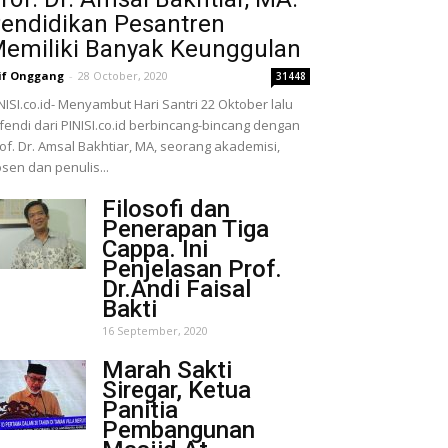
endidikan Pesantren
emiliki Banyak Keunggulan
if Onggang
-
28 October, 2020
31448
NISI.co.id- Menyambut Hari Santri 22 Oktober lalu
fendi dari PINISI.co.id berbincang-bincang dengan
of. Dr. Amsal Bakhtiar, MA, seorang akademisi,
sen dan penulis...
Filosofi dan
Penerapan Tiga
Cappa. Ini
Penjelasan Prof.
Dr.Andi Faisal
Bakti
16 September, 2020
Marah Sakti
Siregar, Ketua
Panitia
Pembangunan