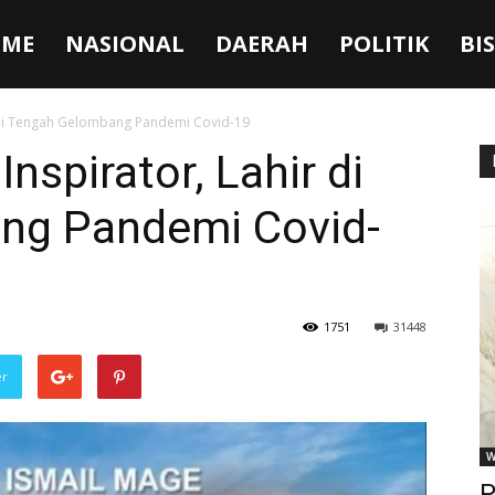
ME
NASIONAL
DAERAH
POLITIK
BI
r di Tengah Gelombang Pandemi Covid-19
nspirator, Lahir di
ng Pandemi Covid-
1751
31448
er
W
P