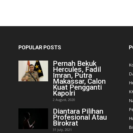
POPULAR POSTS
P
Pernah Bekuk
K
Hercules, Fadil
D
Imran, Putra
Makassar, Calon
He
Kuat Pengganti
K
Kapolri
2 August, 2020
N
Pe
Diantara Pilihan
Profesional Atau
H
Birokrat
Bi
31 July, 2021