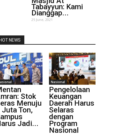
Masjid At
Tabayyun: Kami
Dianggap...
25 June, 2021
HOT NEWS
asional
Nasional
entan
Pengelolaan
mran: Stok
Keuangan
eras Menuju
Daerah Harus
 Juta Ton,
Selaras
Kampus
dengan
arus Jadi...
Program
Nasional