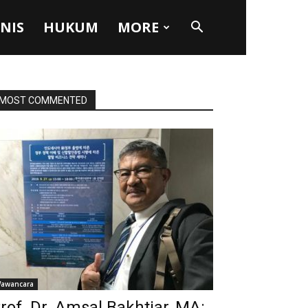
SNIS
HUKUM
MORE
MOST COMMENTED
awancara
rof. Dr. Amsal Bakhtiar, MA: