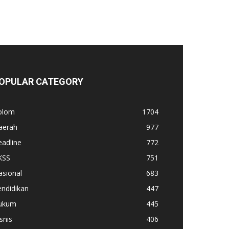
OPULAR CATEGORY
olom
1704
aerah
977
adline
772
KSS
751
asional
683
ndidikan
447
ukum
445
snis
406