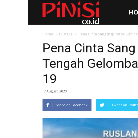
HO
Pinisi.co.id
Home
Pustaka
Pena Cinta Sang Inspirator, Lahi
Pena Cinta Sang I
Tengah Gelomba
19
7 August, 2020
Share on Facebook
Tweet on Twitt