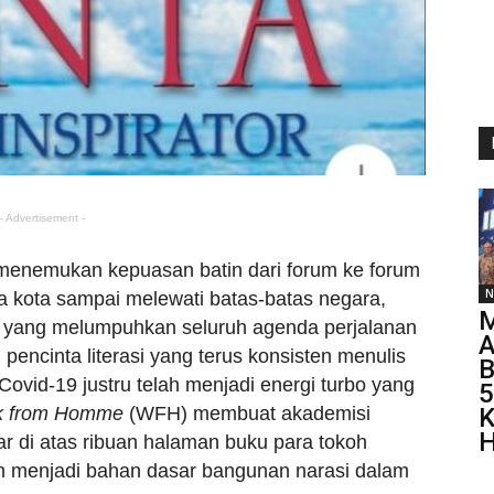
- Advertisement -
 menemukan kepuasan batin dari forum ke forum
N
a kota sampai melewati batas-batas negara,
M
n yang melumpuhkan seluruh agenda perjalanan
A
pencinta literasi yang terus konsisten menulis
B
ovid-19 justru telah menjadi energi turbo yang
5
k from Homme
(WFH) membuat akademisi
H
car di atas ribuan halaman buku para tokoh
n menjadi bahan dasar bangunan narasi dalam