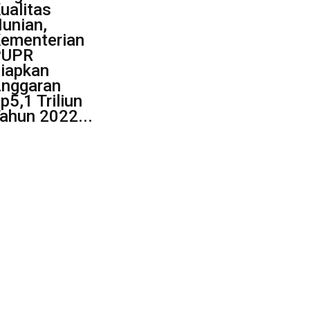
ualitas
unian,
ementerian
PUPR
iapkan
nggaran
p5,1 Triliun
ahun 2022...