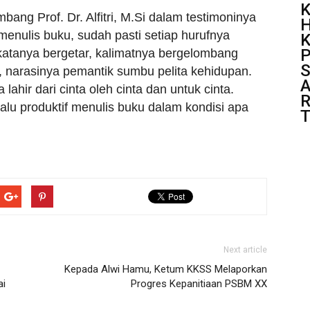
K
bang Prof. Dr. Alfitri, M.Si dalam testimoninya
H
menulis buku, sudah pasti setiap hurufnya
K
atanya bergetar, kalimatnya bergelombang
S
narasinya pemantik sumbu pelita kehidupan.
A
lahir dari cinta oleh cinta dan untuk cinta.
R
lu produktif menulis buku dalam kondisi apa
T
Next article
Kepada Alwi Hamu, Ketum KKSS Melaporkan
ai
Progres Kepanitiaan PSBM XX