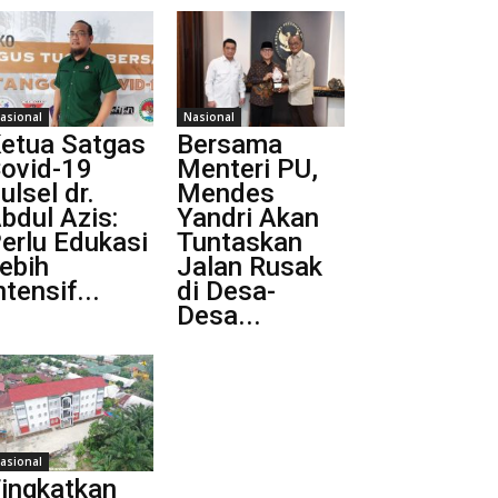
asional
Nasional
etua Satgas
Bersama
ovid-19
Menteri PU,
ulsel dr.
Mendes
bdul Azis:
Yandri Akan
erlu Edukasi
Tuntaskan
ebih
Jalan Rusak
ntensif...
di Desa-
Desa...
asional
ingkatkan