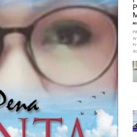
P
M
Al
PI
Ar
Pr
do