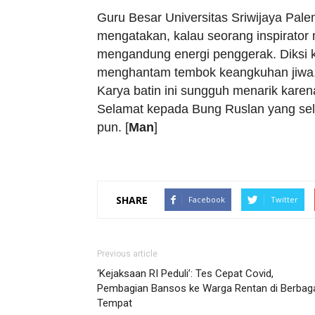
Guru Besar Universitas Sriwijaya Palem
mengatakan, kalau seorang inspirator 
mengandung energi penggerak. Diksi k
menghantam tembok keangkuhan jiwa, 
Karya batin ini sungguh menarik karena 
Selamat kepada Bung Ruslan yang sela
pun. [
Man
]
SHARE
Facebook
Twitter
Previous article
‘Kejaksaan RI Peduli’: Tes Cepat Covid,
Pembagian Bansos ke Warga Rentan di Berbag
Tempat