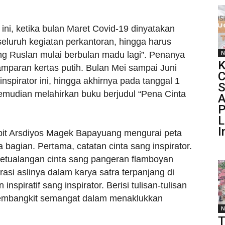
 ini, ketika bulan Maret Covid-19 dinyatakan
luruh kegiatan perkantoran, hingga harus
N
ung Ruslan mulai berbulan madu lagi”. Penanya
K
hamparan kertas putih. Bulan Mei sampai Juni
C
spirator ini, hingga akhirnya pada tanggal 1
S
kemudian melahirkan buku berjudul “Pena Cinta
A
P
L
I
rbit Arsdiyos Magek Bapayuang mengurai peta
a bagian. Pertama, catatan cinta sang inspirator.
etualangan cinta sang pangeran flamboyan
asi aslinya dalam karya satra terpanjang di
inspiratif sang inspirator. Berisi tulisan-tulisan
 pembangkit semangat dalam menaklukkan
N
T