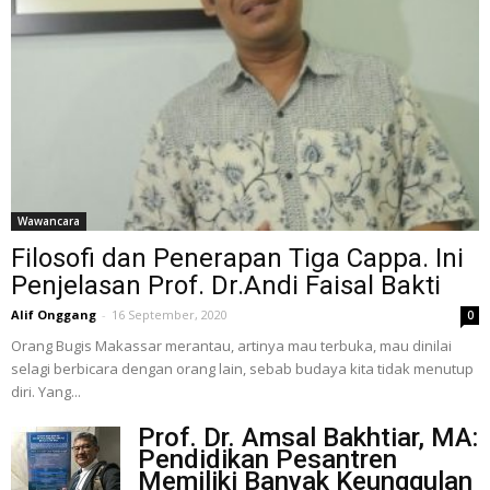
Wawancara
Filosofi dan Penerapan Tiga Cappa. Ini
Penjelasan Prof. Dr.Andi Faisal Bakti
Alif Onggang
-
16 September, 2020
0
Orang Bugis Makassar merantau, artinya mau terbuka, mau dinilai
selagi berbicara dengan orang lain, sebab budaya kita tidak menutup
diri. Yang...
Prof. Dr. Amsal Bakhtiar, MA:
Pendidikan Pesantren
Memiliki Banyak Keunggulan