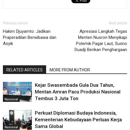
Previous article
Next article
Hakim Djuyamto: Jadikan
Apresiasi Langkah Tegas
Praperadilan Berwibawa dan
Menteri Nusron Menyikapi
Asyik
Polemik Pagar Laut, Susno
Duadji Berikan Penghargaan
RELATED ARTICLES
MORE FROM AUTHOR
Kejar Swasembada Gula Dua Tahun,
Mentan Amran Pacu Produksi Nasional
Tembus 3 Juta Ton
Nasional
Perkuat Diplomasi Budaya Indonesia,
Kementerian Kebudayaan Perluas Kerja
Sama Global
Nasional