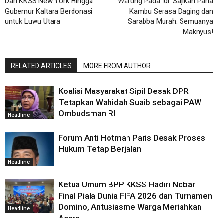
Dari KKSS New York Hingga
Warung Pada Idi’ Sajikan Paria
Gubernur Kaltara Berdonasi
Kambu Serasa Daging dan
untuk Luwu Utara
Sarabba Murah. Semuanya
Maknyus!
RELATED ARTICLES
MORE FROM AUTHOR
Koalisi Masyarakat Sipil Desak DPR
Tetapkan Wahidah Suaib sebagai PAW
Ombudsman RI
Headline
Forum Anti Hotman Paris Desak Proses
Hukum Tetap Berjalan
Headline
Ketua Umum BPP KKSS Hadiri Nobar
Final Piala Dunia FIFA 2026 dan Turnamen
Domino, Antusiasme Warga Meriahkan
Headline