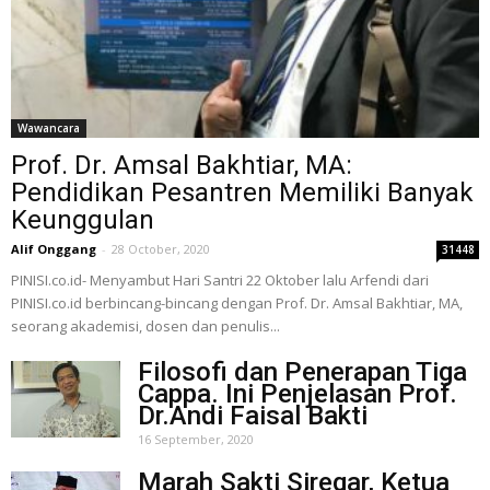
Wawancara
Prof. Dr. Amsal Bakhtiar, MA:
Pendidikan Pesantren Memiliki Banyak
Keunggulan
Alif Onggang
-
28 October, 2020
31448
PINISI.co.id- Menyambut Hari Santri 22 Oktober lalu Arfendi dari
PINISI.co.id berbincang-bincang dengan Prof. Dr. Amsal Bakhtiar, MA,
seorang akademisi, dosen dan penulis...
Filosofi dan Penerapan Tiga
Cappa. Ini Penjelasan Prof.
Dr.Andi Faisal Bakti
16 September, 2020
Marah Sakti Siregar, Ketua