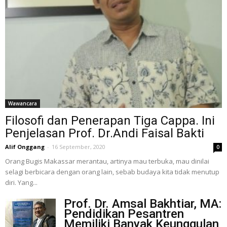
Wawancara
Filosofi dan Penerapan Tiga Cappa. Ini
Penjelasan Prof. Dr.Andi Faisal Bakti
Alif Onggang
-
16 September, 2020
0
Orang Bugis Makassar merantau, artinya mau terbuka, mau dinilai
selagi berbicara dengan orang lain, sebab budaya kita tidak menutup
diri. Yang...
Prof. Dr. Amsal Bakhtiar, MA:
Pendidikan Pesantren
Memiliki Banyak Keunggulan