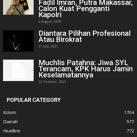
Fadil Imran, Putra Makassar,
Calon Kuat Pengganti
Kapolri
2 August, 2020
Diantara Pilihan Profesional
Atau Birokrat
31 July, 2021
Muchlis Patahna: Jiwa SYL
Terancam, KPK Harus Jamin
Keselamatannya
22 October, 2023
POPULAR CATEGORY
Kolom
1704
Daerah
977
Headline
772