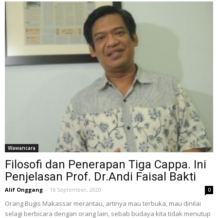
Wawancara
Filosofi dan Penerapan Tiga Cappa. Ini
Penjelasan Prof. Dr.Andi Faisal Bakti
Alif Onggang
-
16 September, 2020
0
Orang Bugis Makassar merantau, artinya mau terbuka, mau dinilai
selagi berbicara dengan orang lain, sebab budaya kita tidak menutup