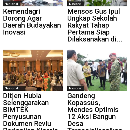
Nasional
Nasional
Kemendagri
Mensos Gus Ipul
Dorong Agar
Ungkap Sekolah
Daerah Budayakan
Rakyat Tahap
Inovasi
Pertama Siap
Dilaksanakan di...
Nasional
Nasional
Ditjen Hubla
Gandeng
Selenggarakan
Kopassus,
BIMTEK
Mendes Optimis
Penyusunan
12 Aksi Bangun
Dokumen Reviu
Desa