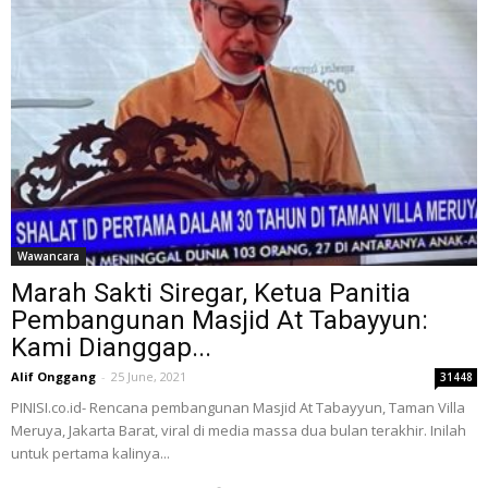
Wawancara
Marah Sakti Siregar, Ketua Panitia
Pembangunan Masjid At Tabayyun:
Kami Dianggap...
Alif Onggang
-
25 June, 2021
31448
PINISI.co.id- Rencana pembangunan Masjid At Tabayyun, Taman Villa
Meruya, Jakarta Barat, viral di media massa dua bulan terakhir. Inilah
untuk pertama kalinya...