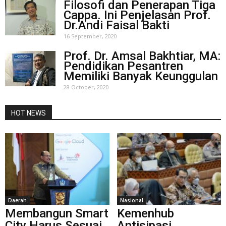
Filosofi dan Penerapan Tiga
Cappa. Ini Penjelasan Prof.
Dr.Andi Faisal Bakti
16 September, 2020
Prof. Dr. Amsal Bakhtiar, MA:
Pendidikan Pesantren
Memiliki Banyak Keunggulan
28 October, 2020
HOT NEWS
Daerah
Nasional
Membangun Smart
Kemenhub
City Harus Sesuai
Antisipasi