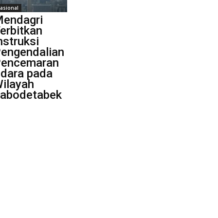
asional
endagri
erbitkan
nstruksi
engendalian
encemaran
dara pada
ilayah
abodetabek