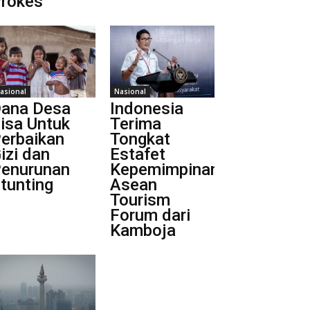
rokes
asional
Nasional
ana Desa
Indonesia
isa Untuk
Terima
erbaikan
Tongkat
izi dan
Estafet
enurunan
Kepemimpinan
tunting
Asean
Tourism
Forum dari
Kamboja