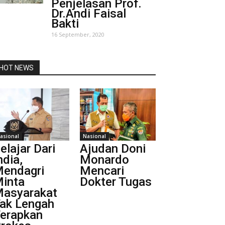
Penjelasan Prof.
Dr.Andi Faisal
Bakti
16 September, 2020
HOT NEWS
asional
Nasional
elajar Dari
Ajudan Doni
ndia,
Monardo
endagri
Mencari
inta
Dokter Tugas
asyarakat
ak Lengah
erapkan