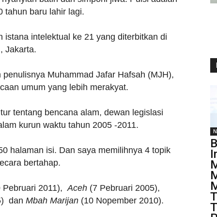
tahun baru lahir lagi.
stana intelektual ke 21 yang diterbitkan di
, Jakarta.
oleh penulisnya Muhammad Jafar Hafsah (MJH),
bacaan umum yang lebih merakyat.
tur tentang bencana alam, dewan legislasi
 dalam kurun waktu tahun 2005 -2011.
N
B
ri 50 halaman isi. Dan saya memilihnya 4 topik
I
secara bertahap.
M
M
M
 Pebruari 2011),
Aceh
(7 Pebruari 2005),
T
5) dan
Mbah Marijan
(10 Nopember 2010).
T