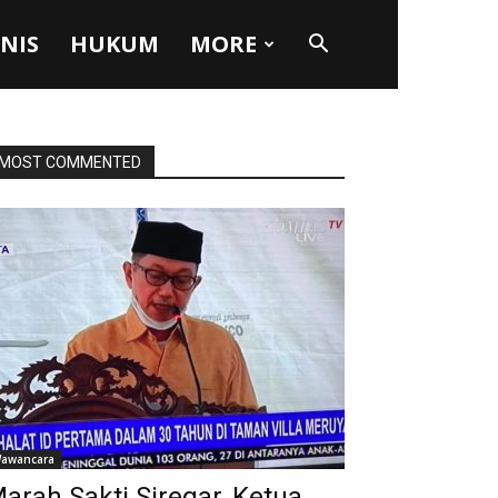
SNIS
HUKUM
MORE
MOST COMMENTED
awancara
arah Sakti Siregar, Ketua