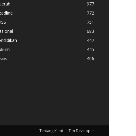
aerah
977
adline
772
KSS
751
asional
683
ndidikan
447
ukum
445
snis
406
Tentang Kami
Tim Developer