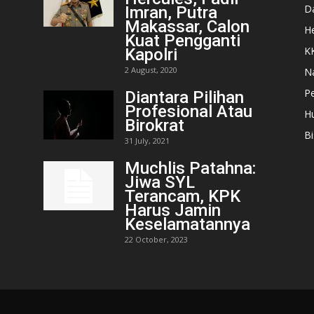
D
Imran, Putra
Makassar, Calon
He
Kuat Pengganti
K
Kapolri
2 August, 2020
N
Pe
Diantara Pilihan
Profesional Atau
H
Birokrat
Bi
31 July, 2021
Muchlis Patahna:
Jiwa SYL
Terancam, KPK
Harus Jamin
Keselamatannya
22 October, 2023