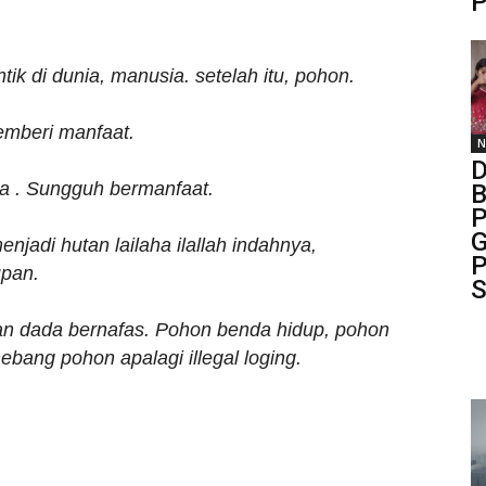
P
ik di dunia, manusia. setelah itu, pohon.
emberi manfaat.
N
D
a . Sungguh bermanfaat.
B
P
G
njadi hutan lailaha ilallah indahnya,
P
pan.
S
n dada bernafas. Pohon benda hidup, pohon
ang pohon apalagi illegal loging.