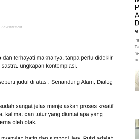
P
A
D
- Advertisement -
Al
PI
Ta
me
a dan terhayati maknanya, tanpa perlu dideklir
pe
a sastra, ungkapan kontemplasi.
 seperti judul di atas : Senandung Alam, Dialog
 sudah sangat jelas menjelaskan proses kreatif
, kalimat dan tutur yang diuntai apa yang
erna oleh otak.
, nyanyian batin dan simponi jiwa. Puisi adalah