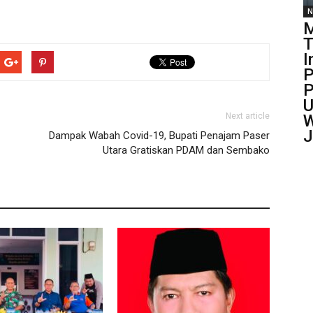
N
M
T
I
P
P
U
W
Next article
J
Dampak Wabah Covid-19, Bupati Penajam Paser
Utara Gratiskan PDAM dan Sembako