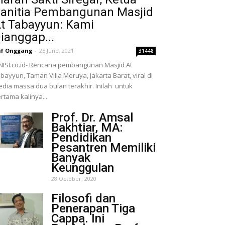
anitia Pembangunan Masjid
t Tabayyun: Kami
ianggap...
if Onggang
-
25 June, 2021
31448
NISI.co.id- Rencana pembangunan Masjid At
bayyun, Taman Villa Meruya, Jakarta Barat, viral di
dia massa dua bulan terakhir. Inilah untuk
rtama kalinya...
Prof. Dr. Amsal
Bakhtiar, MA:
Pendidikan
Pesantren Memiliki
Banyak
Keunggulan
28 October, 2020
Filosofi dan
Penerapan Tiga
Cappa. Ini