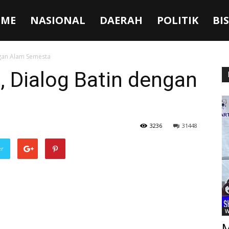
ME
NASIONAL
DAERAH
POLITIK
BI
gan Alam Semesta
 Dialog Batin dengan
3236
31448
er
W
M