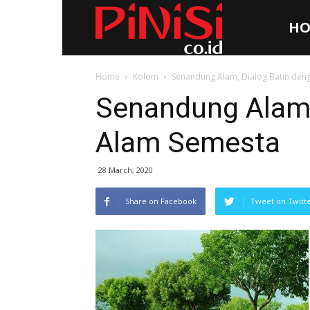
HO
Pinisi.co.id
Home
Kolom
Senandung Alam, Dialog Batin den
Senandung Alam,
Alam Semesta
28 March, 2020
Share on Facebook
Tweet on Twitt