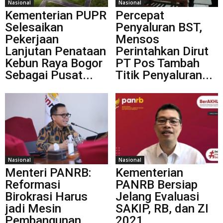
Nasional
Nasional
Kementerian PUPR
Percepat
Selesaikan
Penyaluran BST,
Pekerjaan
Mensos
Lanjutan Penataan
Perintahkan Dirut
Kebun Raya Bogor
PT Pos Tambah
Sebagai Pusat...
Titik Penyaluran...
Nasional
Nasional
Menteri PANRB:
Kementerian
Reformasi
PANRB Bersiap
Birokrasi Harus
Jelang Evaluasi
jadi Mesin
SAKIP, RB, dan ZI
Pembangunan
2021