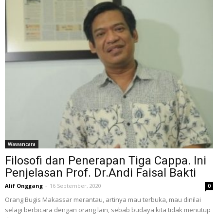
Wawancara
Filosofi dan Penerapan Tiga Cappa. Ini
Penjelasan Prof. Dr.Andi Faisal Bakti
Alif Onggang
-
16 September, 2020
0
Orang Bugis Makassar merantau, artinya mau terbuka, mau dinilai
selagi berbicara dengan orang lain, sebab budaya kita tidak menutup