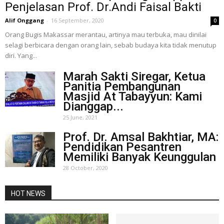
Penjelasan Prof. Dr.Andi Faisal Bakti
Alif Onggang
-
16 September, 2020
0
Orang Bugis Makassar merantau, artinya mau terbuka, mau dinilai
selagi berbicara dengan orang lain, sebab budaya kita tidak menutup
diri. Yang...
Marah Sakti Siregar, Ketua
Panitia Pembangunan
Masjid At Tabayyun: Kami
Dianggap...
25 June, 2021
Prof. Dr. Amsal Bakhtiar, MA:
Pendidikan Pesantren
Memiliki Banyak Keunggulan
28 October, 2020
HOT NEWS