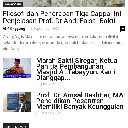
Wawancara
Filosofi dan Penerapan Tiga Cappa. Ini
Penjelasan Prof. Dr.Andi Faisal Bakti
Alif Onggang
-
16 September, 2020
0
Orang Bugis Makassar merantau, artinya mau terbuka, mau dinilai
selagi berbicara dengan orang lain, sebab budaya kita tidak menutup
diri. Yang...
Marah Sakti Siregar, Ketua
Panitia Pembangunan
Masjid At Tabayyun: Kami
Dianggap...
25 June, 2021
Prof. Dr. Amsal Bakhtiar, MA:
Pendidikan Pesantren
Memiliki Banyak Keunggulan
28 October, 2020
HOT NEWS