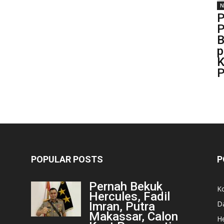
N
P
P
B
p
K
P
POPULAR POSTS
P
Pernah Bekuk
K
Hercules, Fadil
D
Imran, Putra
Makassar, Calon
He