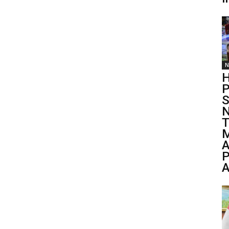
N
H
P
S
N
T
M
A
P