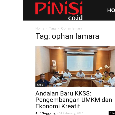
HO
Pinisi.co.id
Home
Tags
Ophan lamara
Tag: ophan lamara
KKSS
Andalan Baru KKSS:
Pengembangan UMKM dan
Ekonomi Kreatif
Alif Onggang
-
14 February, 2020
314