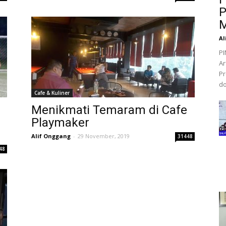
P
M
Al
PI
Ar
Pr
do
Cafe & Kuliner
Menikmati Temaram di Cafe
Playmaker
Alif Onggang
-
29 November, 2019
31448
48