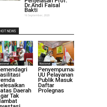
Penjelasan Prof.
Dr.Andi Faisal
Bakti
16 September, 2020
HOT NEWS
asional
Nasional
emendagri
Penyempurnaan
asilitasi
UU Pelayanan
Pemda
Publik Masuk
elesaikan
Daftar
atas Daerah
Prolegnas
gar Tak
Hambat
nvestasi