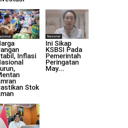
asional
Nasional
arga
Ini Sikap
angan
KSBSI Pada
tabil, Inflasi
Pemerintah
asional
Peringatan
urun,
May...
entan
mran
astikan Stok
Aman