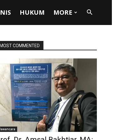
SNIS
HUKUM
MORE
MOST COMMENTED
awancara
rof. Dr. Amsal Bakhtiar, MA: