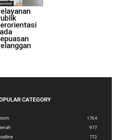
asional
elayanan
ublik
erorientasi
ada
epuasan
elanggan
OPULAR CATEGORY
olom
1704
aerah
977
adline
772