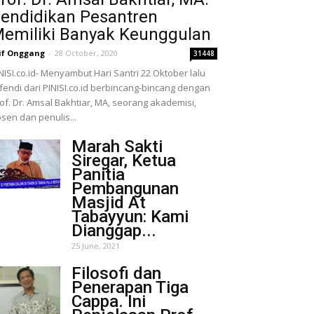
endidikan Pesantren
emiliki Banyak Keunggulan
if Onggang
-
28 October, 2020
31448
NISI.co.id- Menyambut Hari Santri 22 Oktober lalu
fendi dari PINISI.co.id berbincang-bincang dengan
of. Dr. Amsal Bakhtiar, MA, seorang akademisi,
sen dan penulis...
Marah Sakti
Siregar, Ketua
Panitia
Pembangunan
Masjid At
Tabayyun: Kami
Dianggap...
25 June, 2021
Filosofi dan
Penerapan Tiga
Cappa. Ini