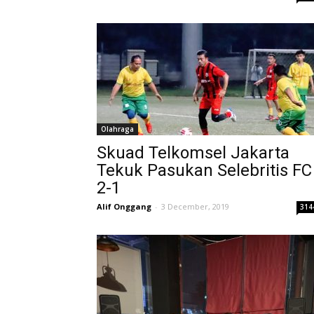
Olahraga
Skuad Telkomsel Jakarta
Tekuk Pasukan Selebritis FC
2-1
Alif Onggang
-
3 December, 2019
314