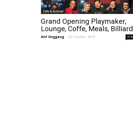
Cafe & Kuliner
Grand Opening Playmaker,
Lounge, Coffe, Meals, Billiard
Alif Onggang
-
20 October, 2019
314