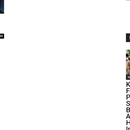
48
N
K
F
S
B
A
I