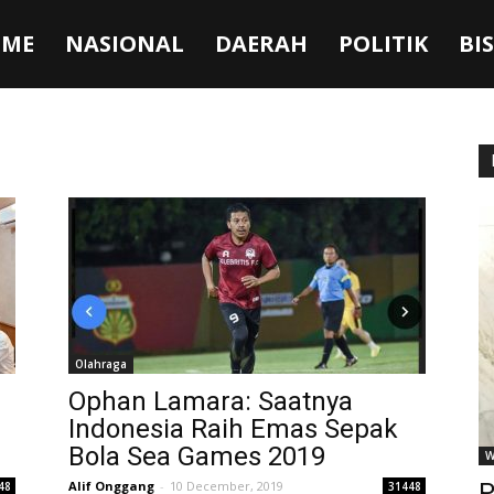
ME
NASIONAL
DAERAH
POLITIK
BI
Olahraga
Ophan Lamara: Saatnya
Indonesia Raih Emas Sepak
Bola Sea Games 2019
W
Alif Onggang
-
10 December, 2019
P
48
31448