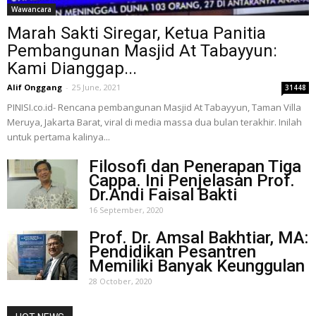
Wawancara
Marah Sakti Siregar, Ketua Panitia
Pembangunan Masjid At Tabayyun:
Kami Dianggap...
Alif Onggang
-
25 June, 2021
31448
PINISI.co.id- Rencana pembangunan Masjid At Tabayyun, Taman Villa
Meruya, Jakarta Barat, viral di media massa dua bulan terakhir. Inilah
untuk pertama kalinya...
Filosofi dan Penerapan Tiga
Cappa. Ini Penjelasan Prof.
Dr.Andi Faisal Bakti
16 September, 2020
Prof. Dr. Amsal Bakhtiar, MA:
Pendidikan Pesantren
Memiliki Banyak Keunggulan
28 October, 2020