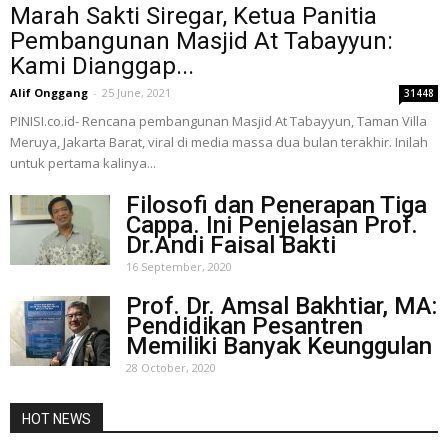
Marah Sakti Siregar, Ketua Panitia
Pembangunan Masjid At Tabayyun:
Kami Dianggap...
Alif Onggang
-
25 June, 2021
31448
PINISI.co.id- Rencana pembangunan Masjid At Tabayyun, Taman Villa
Meruya, Jakarta Barat, viral di media massa dua bulan terakhir. Inilah
untuk pertama kalinya...
Filosofi dan Penerapan Tiga
Cappa. Ini Penjelasan Prof.
Dr.Andi Faisal Bakti
16 September, 2020
Prof. Dr. Amsal Bakhtiar, MA:
Pendidikan Pesantren
Memiliki Banyak Keunggulan
28 October, 2020
HOT NEWS