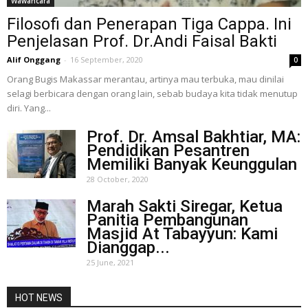
Wawancara
Filosofi dan Penerapan Tiga Cappa. Ini
Penjelasan Prof. Dr.Andi Faisal Bakti
Alif Onggang
-
16 September, 2020
0
Orang Bugis Makassar merantau, artinya mau terbuka, mau dinilai
selagi berbicara dengan orang lain, sebab budaya kita tidak menutup
diri. Yang...
Prof. Dr. Amsal Bakhtiar, MA:
Pendidikan Pesantren
Memiliki Banyak Keunggulan
28 October, 2020
Marah Sakti Siregar, Ketua
Panitia Pembangunan
Masjid At Tabayyun: Kami
Dianggap...
25 June, 2021
HOT NEWS