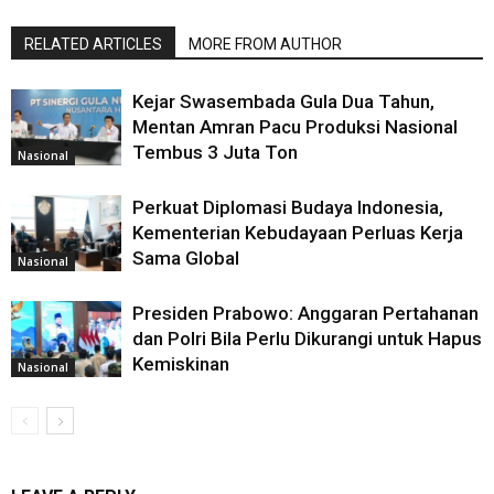
RELATED ARTICLES
MORE FROM AUTHOR
Kejar Swasembada Gula Dua Tahun,
Mentan Amran Pacu Produksi Nasional
Tembus 3 Juta Ton
Nasional
Perkuat Diplomasi Budaya Indonesia,
Kementerian Kebudayaan Perluas Kerja
Sama Global
Nasional
Presiden Prabowo: Anggaran Pertahanan
dan Polri Bila Perlu Dikurangi untuk Hapus
Kemiskinan
Nasional