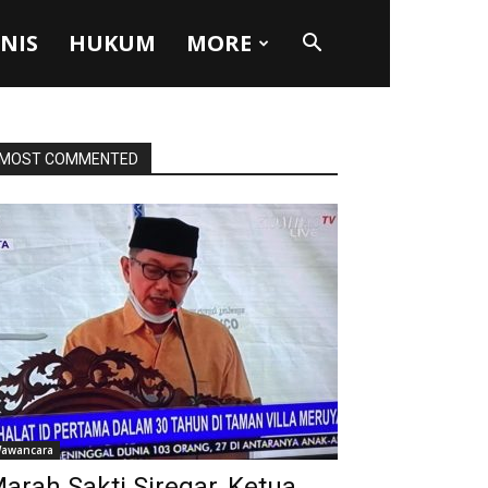
SNIS
HUKUM
MORE
MOST COMMENTED
awancara
arah Sakti Siregar, Ketua