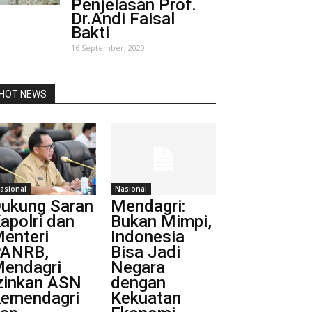
Penjelasan Prof.
Dr.Andi Faisal
Bakti
16 September, 2020
HOT NEWS
asional
Nasional
ukung Saran
Mendagri:
apolri dan
Bukan Mimpi,
enteri
Indonesia
ANRB,
Bisa Jadi
endagri
Negara
zinkan ASN
dengan
emendagri
Kekuatan