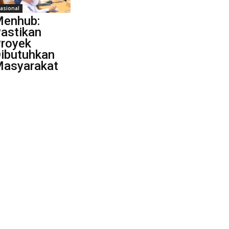
asional
enhub:
astikan
royek
ibutuhkan
asyarakat