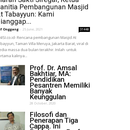
anitia Pembangunan Masjid
t Tabayyun: Kami
ianggap...
if Onggang
-
25 June, 2021
31448
NISI.co.id- Rencana pembangunan Masjid At
bayyun, Taman Villa Meruya, Jakarta Barat, viral di
dia massa dua bulan terakhir. Inilah untuk
rtama kalinya...
Prof. Dr. Amsal
Bakhtiar, MA:
Pendidikan
Pesantren Memiliki
Banyak
Keunggulan
28 October, 2020
Filosofi dan
Penerapan Tiga
Cappa. Ini