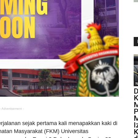
N
D
K
M
- Advertisement -
P
M
jalanan sejak pertama kali menapakkan kaki di
I
K
atan Masyarakat (FKM) Universitas