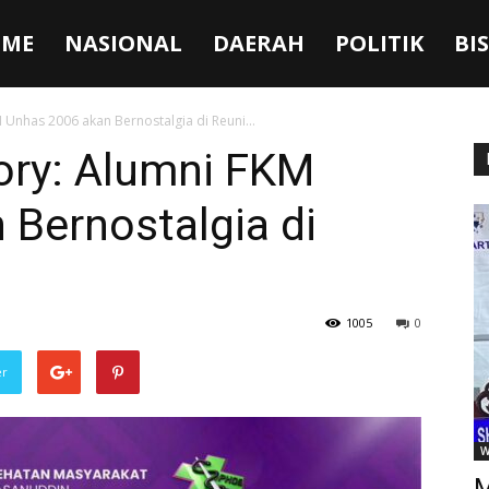
ME
NASIONAL
DAERAH
POLITIK
BI
 Unhas 2006 akan Bernostalgia di Reuni...
ory: Alumni FKM
Bernostalgia di
1005
0
er
W
M