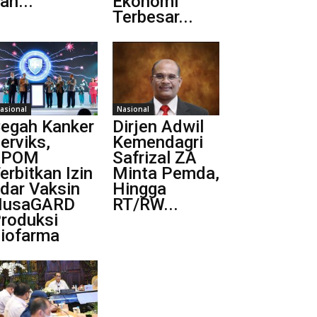
an...
Ekonomi
Terbesar...
asional
Nasional
egah Kanker
Dirjen Adwil
erviks,
Kemendagri
BPOM
Safrizal ZA
erbitkan Izin
Minta Pemda,
dar Vaksin
Hingga
NusaGARD
RT/RW...
roduksi
iofarma