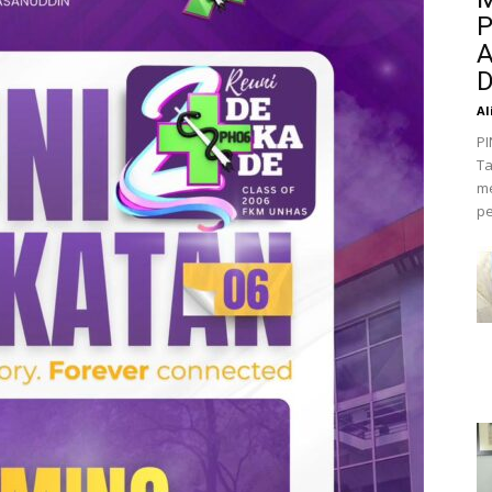
P
A
D
Al
PI
Ta
me
pe