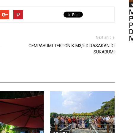
N
M
P
P
D
M
Next article
n
GEMPABUMI TEKTONIK M3,2 DIRASAKAN DI
SUKABUMI