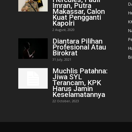
D
Imran, Putra
Makassar, Calon
He
Kuat Pengganti
K
Kapolri
2 August, 2020
N
Pe
Diantara Pilihan
Profesional Atau
H
Birokrat
Bi
31 July, 2021
Muchlis Patahna:
Jiwa SYL
Terancam, KPK
Harus Jamin
Keselamatannya
22 October, 2023