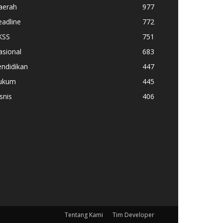
aerah
977
adline
772
KSS
751
asional
683
ndidikan
447
ukum
445
snis
406
Tentang Kami
Tim Developer