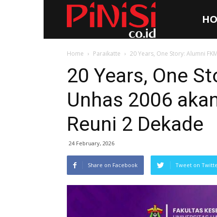
HO
Pinisi.co.id
Home
Paraikatte
20 Years, One Story: Alumni FKM
20 Years, One St
Unhas 2006 akan 
Reuni 2 Dekade
24 February, 2026
Share on Facebook
Tweet on Twitt