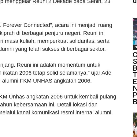
d
p menggelar Reuni 2 Dekade pada Senin, 23
 Forever Connected”, acara ini menjadi ruang
kiprah di berbagai penjuru negeri. Reuni ini
i masa kuliah, memperkuat solidaritas, serta
N
lumni yang telah sukses di berbagai sektor.
C
S
anjang. Reuni ini adalah momentum untuk
 ikatan 2006 tetap solid selamanya,” ujar Ade
T
E
de alumni FKM UNHAS angkatan 2006.
P
FKM Unhas angkatan 2006 untuk kembali pulang
B
ahun kebersamaan ini. Detail lokasi dan
lalui kanal komunikasi resmi internal alumni.