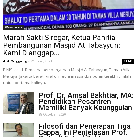
Wawancara
Marah Sakti Siregar, Ketua Panitia
Pembangunan Masjid At Tabayyun:
Kami Dianggap...
Alif Onggang
-
25 June, 2021
31448
PINISI.co.id- Rencana pembangunan Masjid At Tabayyun, Taman Villa
Meruya, Jakarta Barat, viral di media massa dua bulan terakhir. Inilah
untuk pertama kalinya...
Prof. Dr. Amsal Bakhtiar, MA:
Pendidikan Pesantren
Memiliki Banyak Keunggulan
28 October, 2020
Filosofi dan Penerapan Tiga
Cappa. Ini Penjelasan Prof.