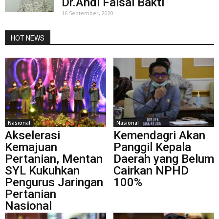
Dr.Andi Faisal Bakti
16 September, 2020
HOT NEWS
Nasional
Nasional
Akselerasi
Kemendagri Akan
Kemajuan
Panggil Kepala
Pertanian, Mentan
Daerah yang Belum
SYL Kukuhkan
Cairkan NPHD
Pengurus Jaringan
100%
Pertanian
Nasional