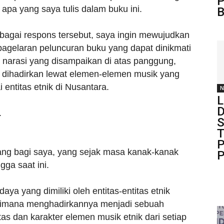
P
apa yang saya tulis dalam buku ini.
B
rbagai respons tersebut, saya ingin mewujudkan
agelaran peluncuran buku yang dapat dinikmati
i narasi yang disampaikan di atas panggung,
ang dihadirkan lewat elemen-elemen musik yang
i entitas etnik di Nusantara.
N
L
D
.
S
T
P
ang bagi saya, yang sejak masa kanak-kanak
P
gga saat ini.
a yang dimiliki oleh entitas-entitas etnik
imana menghadirkannya menjadi sebuah
as dan karakter elemen musik etnik dari setiap