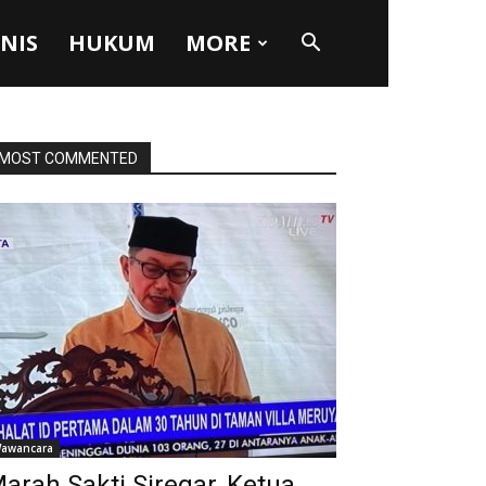
SNIS
HUKUM
MORE
MOST COMMENTED
awancara
arah Sakti Siregar, Ketua