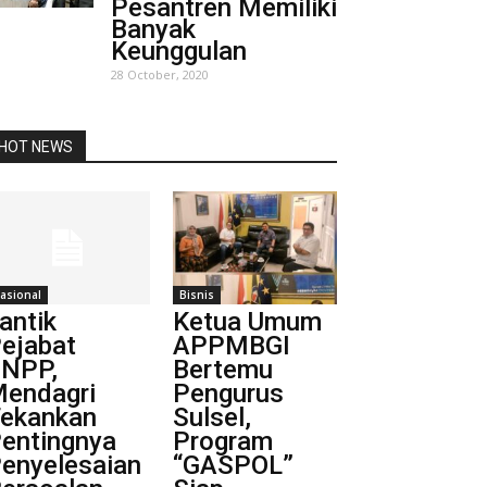
Pesantren Memiliki
Banyak
Keunggulan
28 October, 2020
HOT NEWS
asional
Bisnis
antik
Ketua Umum
ejabat
APPMBGI
NPP,
Bertemu
endagri
Pengurus
ekankan
Sulsel,
entingnya
Program
enyelesaian
“GASPOL”