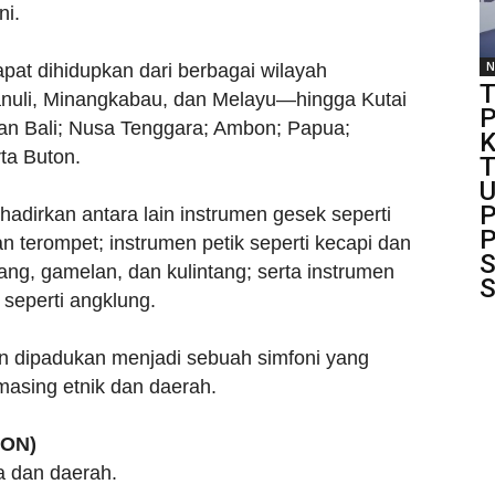
ni.
N
apat dihidupkan dari berbagai wilayah
T
nuli, Minangkabau, dan Melayu—hingga Kutai
P
dan Bali; Nusa Tenggara; Ambon; Papua;
K
ta Buton.
T
P
adirkan antara lain instrumen gesek seperti
P
dan terompet; instrumen petik seperti kecapi dan
S
ng, gamelan, dan kulintang; serta instrumen
S
seperti angklung.
n dipadukan menjadi sebuah simfoni yang
asing etnik dan daerah.
EON)
a dan daerah.