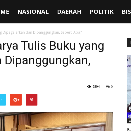
ME
NASIONAL
DAERAH
POLITIK
BI
ng Dipagelarkan dan Dipanggungkan, Seperti Apa?
rya Tulis Buku yang
n Dipanggungkan,
2894
0
er
W
M