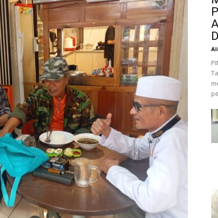
P
A
D
Al
PI
Ta
me
pe