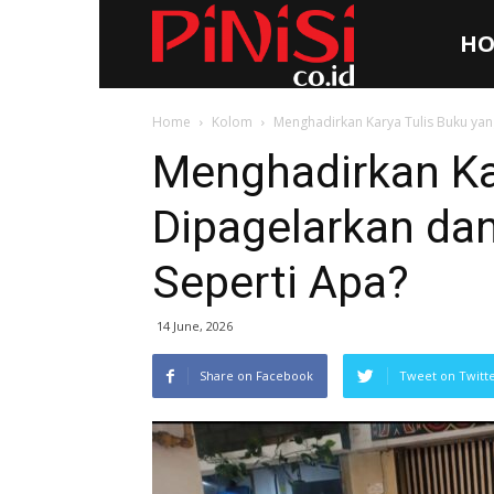
HO
Pinisi.co.id
Home
Kolom
Menghadirkan Karya Tulis Buku ya
Menghadirkan Ka
Dipagelarkan da
Seperti Apa?
14 June, 2026
Share on Facebook
Tweet on Twitt