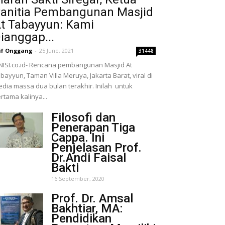
anitia Pembangunan Masjid
t Tabayyun: Kami
ianggap...
if Onggang
-
25 June, 2021
31448
NISI.co.id- Rencana pembangunan Masjid At
bayyun, Taman Villa Meruya, Jakarta Barat, viral di
dia massa dua bulan terakhir. Inilah untuk
rtama kalinya...
Filosofi dan
Penerapan Tiga
Cappa. Ini
Penjelasan Prof.
Dr.Andi Faisal
Bakti
16 September, 2020
Prof. Dr. Amsal
Bakhtiar, MA:
Pendidikan