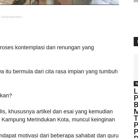
- Advertisement -
oses kontemplasi dan renungan yang
 itu bermula dari cita rasa impian yang tumbuh
N
L
dkan?
P
B
M
s, khususnya artikel dan esai yang kemudian
T
Kampung Merindukan Kota, muncul keinginan
P
P
ndapat motivasi dari beberapa sahabat dan guru