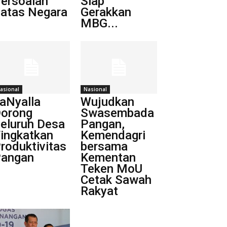
ersoalan
Siap
atas Negara
Gerakkan
MBG...
asional
Nasional
aNyalla
Wujudkan
orong
Swasembada
eluruh Desa
Pangan,
ingkatkan
Kemendagri
roduktivitas
bersama
angan
Kementan
Teken MoU
Cetak Sawah
Rakyat