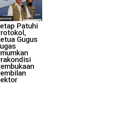
asional
etap Patuhi
rotokol,
etua Gugus
ugas
Umumkan
rakondisi
embukaan
embilan
ektor