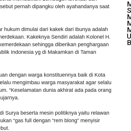
M
sebut pernah dipangku oleh ayahandanya saat
S
M
M
M
ar hukum dimulai dari kakek dari ibunya adalah
U
erdekaan. Kakeknya Sendiri adalah Kolonel H.
B
kemerdekaan sehingga diberikan penghargaan
ublik Indonesia yg di Makamkan di Taman
uan dengan warga konstituennya baik di Kota
selalu mengimbau warga masyarakat agar selalu
kum. “Keselamatan dunia akhirat ada pada orang
 ujarnya.
 Surya beserta mesin politiknya yaitu relawan
an “gas full dengan “rem blong” menyisir
but.