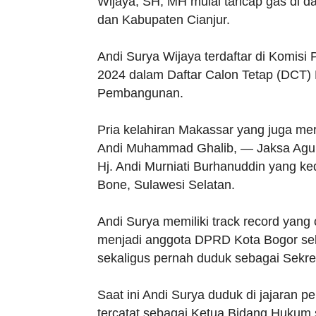
Wijaya, SH, MH mulai tancap gas di da
dan Kabupaten Cianjur.
Andi Surya Wijaya terdaftar di Komis
2024 dalam Daftar Calon Tetap (DCT) 
Pembangunan.
Pria kelahiran Makassar yang juga me
Andi Muhammad Ghalib, — Jaksa Agun
Hj. Andi Murniati Burhanuddin yang 
Bone, Sulawesi Selatan.
Andi Surya memiliki track record yang
menjadi anggota DPRD Kota Bogor se
sekaligus pernah duduk sebagai Sekre
Saat ini Andi Surya duduk di jajaran
tercatat sebagai Ketua Bidang Huku