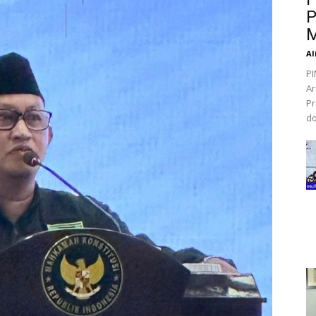
P
M
Al
PI
Ar
Pr
do