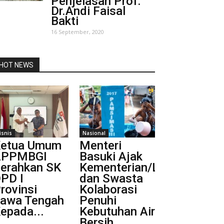
Penjelasan Prof.
Dr.Andi Faisal
Bakti
16 September, 2020
HOT NEWS
isnis
Nasional
etua Umum
Menteri
APPMBGI
Basuki Ajak
erahkan SK
Kementerian/Lembaga
PD I
dan Swasta
rovinsi
Kolaborasi
awa Tengah
Penuhi
epada...
Kebutuhan Air
Bersih...