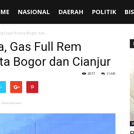
ME
NASIONAL
DAERAH
POLITIK
BI
g Dapil III Kota Bogor dan...
a, Gas Full Rem
ota Bogor dan Cianjur
2017
31448
er
- Advertisement -
W
P