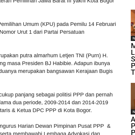
erah Pemilihan Jawa Barat III yakni Kota Bogor
i Pemilihan Umum (KPU) pada Pemilu 14 Februari
Nomor Urut 1 dari Partai Persatuan
N
L
rupakan putra almarhum Letjen TNI (Purn) H.
S
g masa Presiden BJ Habibie. Adapun ibunya
P
keduanya merupakan bangsawan Kerajaan Bugis
T
 cukup panjang sebagai politisi PPP dan pernah
lama dua periode, 2009-2014 dan 2014-2019
taris & Ketua DPC PPP di Kota Bogor.
N
A
P
 pengurus Harian Dewan Pimpinan Pusat PPP &
P
m serta membawahi Lembaga Advokasi dan