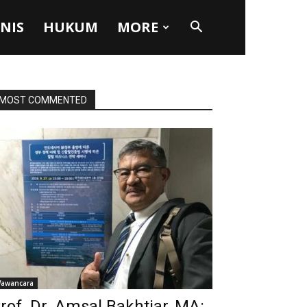
SNIS
HUKUM
MORE
MOST COMMENTED
awancara
rof. Dr. Amsal Bakhtiar, MA: