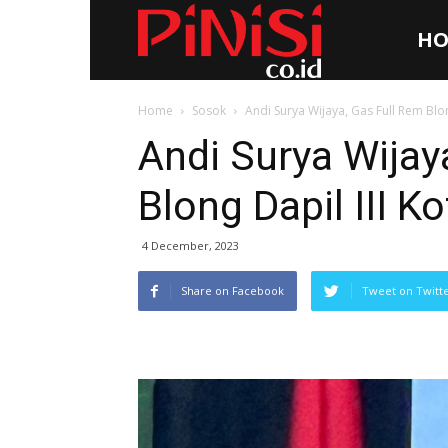
HO
Pinisi.co.id
Home
Sosok
Andi Surya Wijaya, Gas Full Rem Blon
Andi Surya Wijay
Blong Dapil III K
4 December, 2023
Share on Facebook
Tweet on Twitt