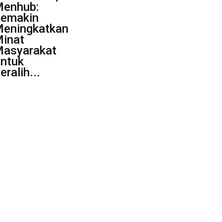
enhub:
emakin
eningkatkan
inat
asyarakat
ntuk
eralih...