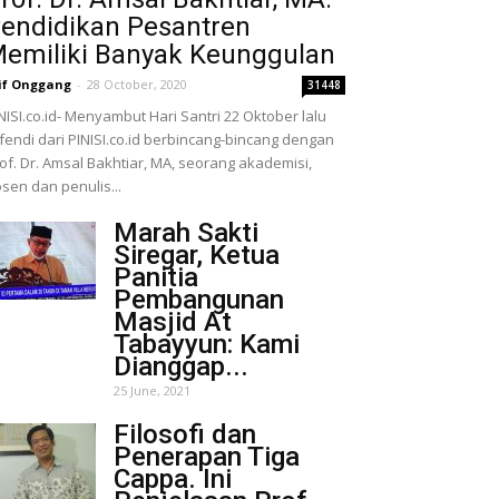
endidikan Pesantren
emiliki Banyak Keunggulan
if Onggang
-
28 October, 2020
31448
NISI.co.id- Menyambut Hari Santri 22 Oktober lalu
fendi dari PINISI.co.id berbincang-bincang dengan
of. Dr. Amsal Bakhtiar, MA, seorang akademisi,
sen dan penulis...
Marah Sakti
Siregar, Ketua
Panitia
Pembangunan
Masjid At
Tabayyun: Kami
Dianggap...
25 June, 2021
Filosofi dan
Penerapan Tiga
Cappa. Ini