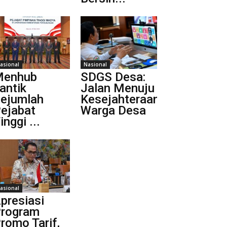
asional
Nasional
Menhub
SDGS Desa:
antik
Jalan Menuju
ejumlah
Kesejahteraan
ejabat
Warga Desa
inggi ...
asional
presiasi
rogram
romo Tarif,