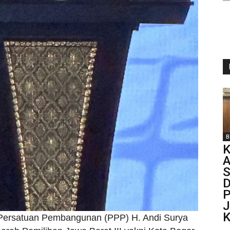
B
K
S
D
P
J
K
i Persatuan Pembangunan (PPP) H. Andi Surya