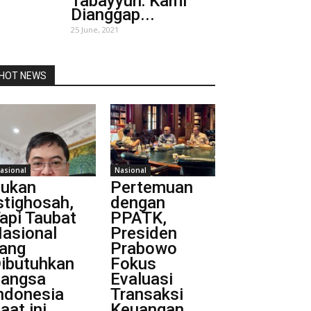
Tabayyun: Kami
Dianggap...
25 June, 2021
HOT NEWS
asional
Nasional
ukan
Pertemuan
stighosah,
dengan
api Taubat
PPATK,
asional
Presiden
ang
Prabowo
ibutuhkan
Fokus
angsa
Evaluasi
ndonesia
Transaksi
aat ini
Keuangan