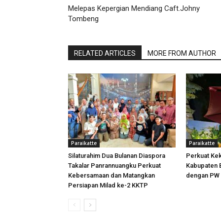
Melepas Kepergian Mendiang Caft.Johny
Tombeng
RELATED ARTICLES
MORE FROM AUTHOR
Paraikatte
Paraikatte
Silaturahim Dua Bulanan Diaspora
Perkuat Ke
Takalar Panrannuangku Perkuat
Kabupaten B
Kebersamaan dan Matangkan
dengan PW 
Persiapan Milad ke-2 KKTP