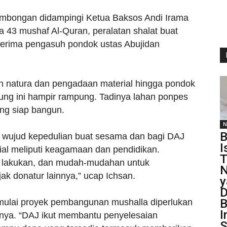
mbongan didampingi Ketua Baksos Andi Irama
 43 mushaf Al-Quran, peralatan shalat buat
diterima pengasuh pondok ustas Abujidan
 natura dan pengadaan material hingga pondok
cung ini hampir rampung. Tadinya lahan ponpes
ng siap bangun.
N
B
n wujud kepedulian buat sesama dan bagi DAJ
I
ial meliputi keagamaan dan pendidikan.
T
ta lakukan, dan mudah-mudahan untuk
N
ak donatur lainnya,” ucap Ichsan.
y
D
B
imulai proyek pembangunan mushalla diperlukan
I
nya. “DAJ ikut membantu penyelesaian
S