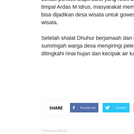
timpal Ardas M Idrus, masyarakat memb
bisa dijadikan desa wisata untuk gowe
wisata.
Setelah shalat Dhuhur berjamaah dan
sumringah warga desa mengiringi pel
ditingkahi rinai hujan dan kecipak air kal
SHARE
Facebook
Twitter
Previous article