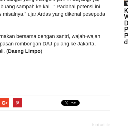
N
uang sampah ke kali. ” Padahal potensi ini
K
s misalnya,” ujar Ardas yang dikenal pesepeda
D
P
P
 makan bersama dengan santri, wajah-wajah
d
epasan rombongan DAJ pulang ke Jakarta,
i. (
Daeng Limpo
)
Next article