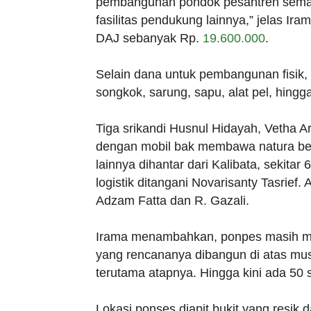
pembangunan pondok pesantren sema
fasilitas pendukung lainnya,” jelas 
DAJ sebanyak Rp.
19.600.000
.
Selain dana untuk pembangunan fisik,
songkok, sarung, sapu, alat pel, hing
Tiga srikandi Husnul Hidayah, Vetha A
dengan mobil bak membawa natura beru
lainnya dihantar dari Kalibata, sekita
logistik ditangani Novarisanty Tasrie
Adzam Fatta dan R. Gazali.
Irama menambahkan, ponpes masih me
yang rencananya dibangun di atas mush
terutama atapnya. Hingga kini ada 50
Lokasi ponses diapit bukit yang resik 