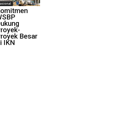
asional
omitmen
WSBP
ukung
royek-
royek Besar
i IKN