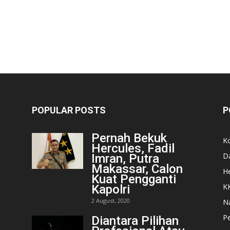
POPULAR POSTS
P
Pernah Bekuk
K
Hercules, Fadil
D
Imran, Putra
Makassar, Calon
He
Kuat Pengganti
K
Kapolri
2 August, 2020
N
Pe
Diantara Pilihan