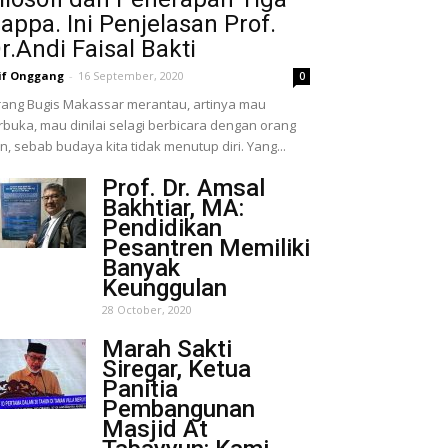
appa. Ini Penjelasan Prof.
r.Andi Faisal Bakti
if Onggang
-
16 September, 2020
0
ang Bugis Makassar merantau, artinya mau
rbuka, mau dinilai selagi berbicara dengan orang
in, sebab budaya kita tidak menutup diri. Yang...
Prof. Dr. Amsal
Bakhtiar, MA:
Pendidikan
Pesantren Memiliki
Banyak
Keunggulan
28 October, 2020
Marah Sakti
Siregar, Ketua
Panitia
Pembangunan
Masjid At