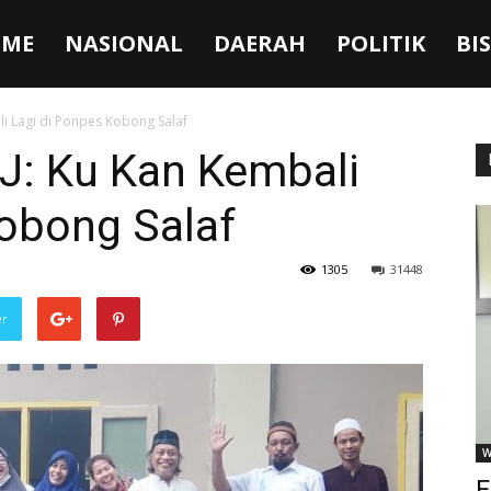
ME
NASIONAL
DAERAH
POLITIK
BI
i Lagi di Ponpes Kobong Salaf
: Ku Kan Kembali
Kobong Salaf
1305
31448
er
W
F