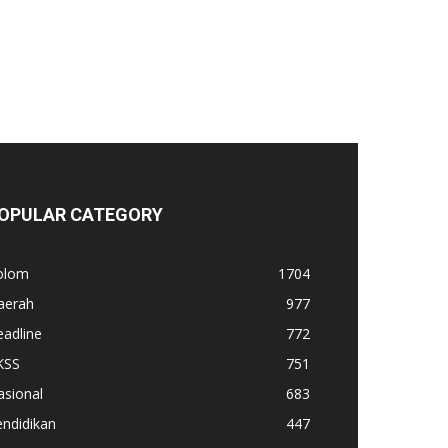
OPULAR CATEGORY
olom
1704
aerah
977
adline
772
KSS
751
asional
683
ndidikan
447