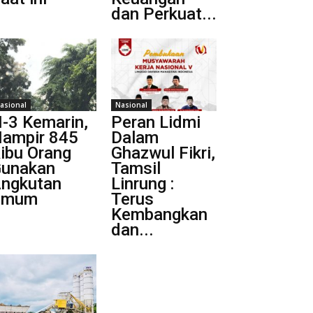
dan Perkuat...
asional
Nasional
-3 Kemarin,
Peran Lidmi
ampir 845
Dalam
ibu Orang
Ghazwul Fikri,
unakan
Tamsil
ngkutan
Linrung :
Umum
Terus
Kembangkan
dan...