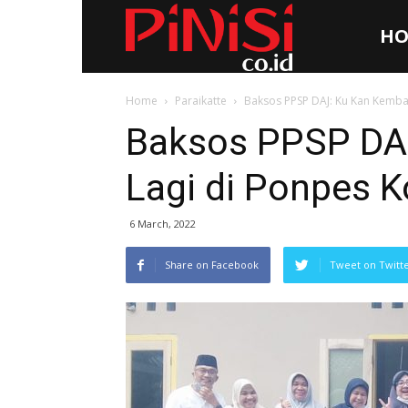
HO
Pinisi.co.id
Home
Paraikatte
Baksos PPSP DAJ: Ku Kan Kembal
Baksos PPSP DAJ
Lagi di Ponpes 
6 March, 2022
Share on Facebook
Tweet on Twitt