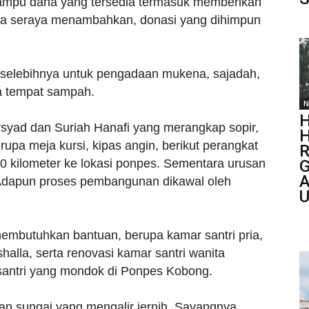
mpu dana yang tersedia termasuk memberikan
Irama seraya menambahkan, donasi yang dihimpun
 selebihnya untuk pengadaan mukena, sajadah,
ga tempat sampah.
N
H
rsyad dan Suriah Hanafi yang merangkap sopir,
H
pa meja kursi, kipas angin, berikut perangkat
R
r 60 kilometer ke lokasi ponpes. Sementara urusan
G
A
f. Adapun proses pembangunan dikawal oleh
mbutuhkan bantuan, berupa kamar santri pria,
alla, serta renovasi kamar santri wanita
 santri yang mondok di Ponpes Kobong.
dan sungai yang mengalir jernih. Sayangnya,