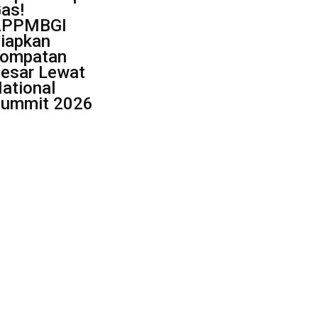
as!
APPMBGI
iapkan
ompatan
esar Lewat
ational
ummit 2026