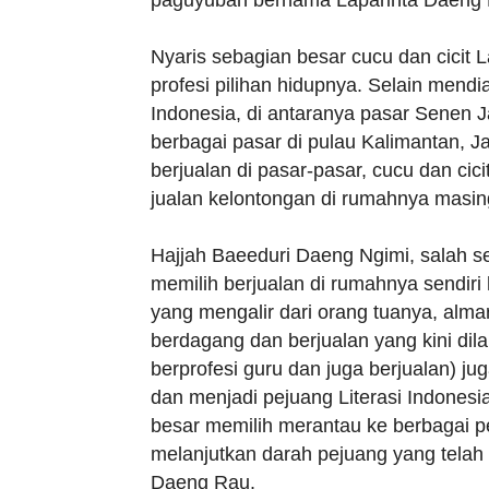
paguyuban bernama Laparinta Daeng 
Nyaris sebagian besar cucu dan cicit
profesi pilihan hidupnya. Selain mendi
Indonesia, di antaranya pasar Senen J
berbagai pasar di pulau Kalimantan, J
berjualan di pasar-pasar, cucu dan c
jualan kelontongan di rumahnya masin
Hajjah Baeeduri Daeng Ngimi, salah se
memilih berjualan di rumahnya sendir
yang mengalir dari orang tuanya, alma
berdagang dan berjualan yang kini dila
berprofesi guru dan juga berjualan) j
dan menjadi pejuang Literasi Indonesi
besar memilih merantau ke berbagai p
melanjutkan darah pejuang yang telah b
Daeng Rau.