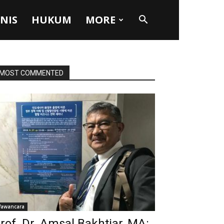
SNIS
HUKUM
MORE
MOST COMMENTED
awancara
rof. Dr. Amsal Bakhtiar, MA: