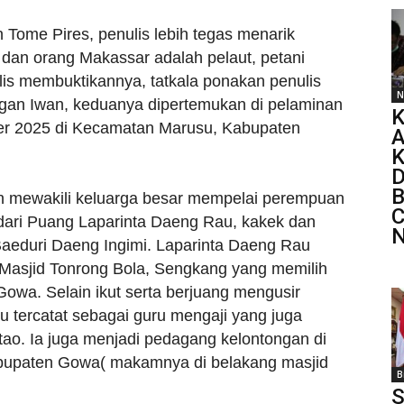
 Tome Pires, penulis lebih tegas menarik
 dan orang Makassar adalah pelaut, petani
is membuktikannya, tatkala ponakan penulis
N
an Iwan, keduanya dipertemukan di pelaminan
K
er 2025 di Kecamatan Marusu, Kabupaten
A
K
D
B
n mewakili keluarga besar mempelai perempuan
C
t dari Puang Laparinta Daeng Rau, kakek dan
 Baeduri Daeng Ingimi. Laparinta Daeng Rau
 Masjid Tonrong Bola, Sengkang yang memilih
wa. Selain ikut serta berjuang mengusir
 tercatat sebagai guru mengaji yang juga
tao. Ia juga menjadi pedagang kelontongan di
upaten Gowa( makamnya di belakang masjid
B
S