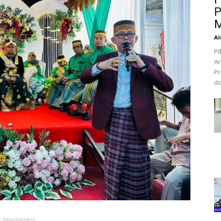
P
M
Al
PI
Ar
Pr
do
- Advertisement -