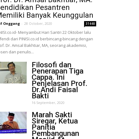
endidikan Pesantren
emiliki Banyak Keunggulan
if Onggang
-
28 October, 2020
31448
NISI.co.id- Menyambut Hari Santri 22 Oktober lalu
fendi dari PINISI.co.id berbincang-bincang dengan
of. Dr. Amsal Bakhtiar, MA, seorang akademisi,
sen dan penulis...
Filosofi dan
Penerapan Tiga
Cappa. Ini
Penjelasan Prof.
Dr.Andi Faisal
Bakti
16 September, 2020
Marah Sakti
Siregar, Ketua
Panitia
Pembangunan