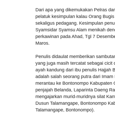
Dari apa yang dikemukakan Pelras dan
pelatuk kesimpulan kalau Orang Bugis
sekaligus pedagang. Kesimpulan penul
Syamsidar Syamsu Alam menikah deng
perkawinan pada Ahad, Tgl 7 Desemb
Maros.
Penulis didaulat memberikan sambuta
yang juga masih tercatat sebagai cici
ayah kandung dari ibu penulis Hajjah
adalah salah seorang putra dari Imam
merantau ke Bontonompo Kabupaten Go
penjajah Belanda, Laparinta Daeng Rau
mengajarkan murid-muridnya silat Kan
Dusun Talamangape, Bontonompo Kab
Talamangape, Bontonompo).