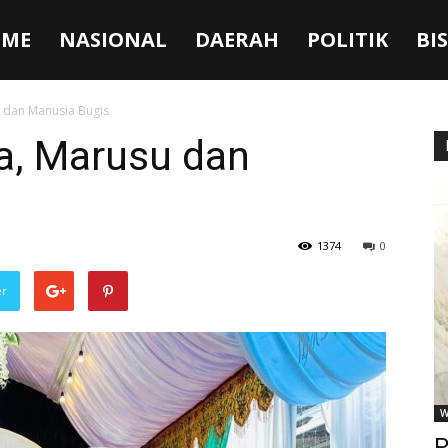
ME
NASIONAL
DAERAH
POLITIK
BI
 dan Manusia Bugis
a, Marusu dan
1374
0
er
W
P