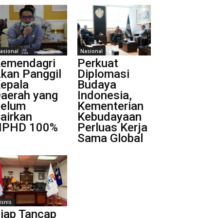
asional
Nasional
emendagri
Perkuat
kan Panggil
Diplomasi
epala
Budaya
aerah yang
Indonesia,
elum
Kementerian
airkan
Kebudayaan
NPHD 100%
Perluas Kerja
Sama Global
isnis
iap Tancap