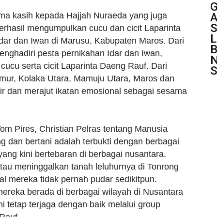
G
ima kasih kepada Hajjah Nuraeda yang juga
S
erhasil mengumpulkan cucu dan cicit Laparinta
L
dar dan Iwan di Marusu, Kabupaten Maros. Dari
B
nghadiri pesta pernikahan Idar dan Iwan,
N
ucu serta cicit Laparinta Daeng Rauf. Dari
S
imur, Kolaka Utara, Mamuju Utara, Maros dan
r dan merajut ikatan emosional sebagai sesama
Tom Pires, Christian Pelras tentang Manusia
 dan bertani adalah terbukti dengan berbagai
 yang kini bertebaran di berbagai nusantara.
au meninggalkan tanah leluhurnya di Tonrong
 mereka tidak pernah pudar sedikitpun.
mereka berada di berbagai wilayah di Nusantara
 tetap terjaga dengan baik melalui group