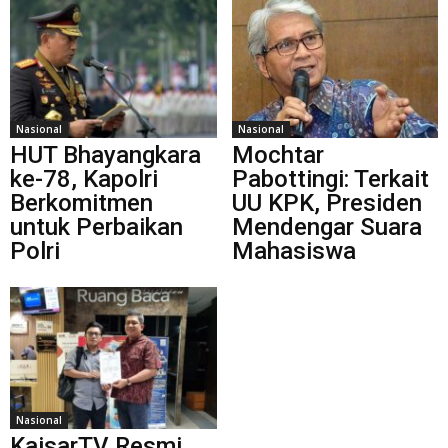
Nasional
Nasional
HUT Bhayangkara
Mochtar
ke-78, Kapolri
Pabottingi: Terkait
Berkomitmen
UU KPK, Presiden
untuk Perbaikan
Mendengar Suara
Polri
Mahasiswa
Nasional
KaisarTV Resmi