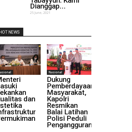
Tabayyun: Kami
Dianggap...
25 June, 2021
HOT NEWS
asional
Nasional
enteri
Dukung
asuki
Pemberdayaan
ekankan
Masyarakat,
ualitas dan
Kapolri
stetika
Resmikan
nfrastruktur
Balai Latihan
ermukiman
Polisi Peduli
Pengangguran