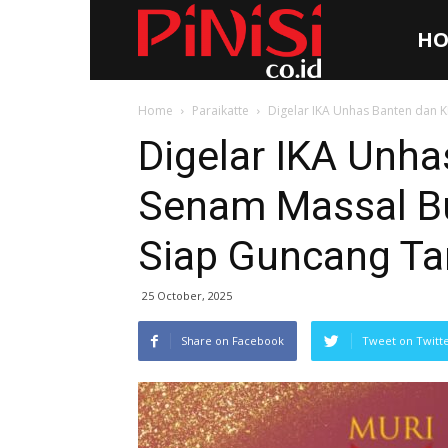
HO
Pinisi.co.id
Home
Paraikatte
Digelar IKA Unhas Banten dan K
Digelar IKA Unh
Senam Massal Bu
Siap Guncang T
25 October, 2025
Share on Facebook
Tweet on Twitt