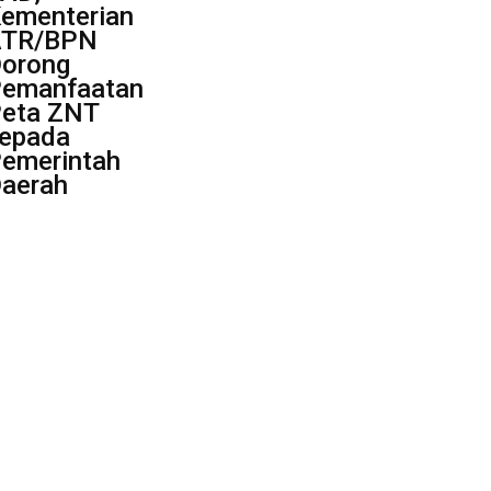
ementerian
ATR/BPN
orong
emanfaatan
eta ZNT
epada
emerintah
aerah