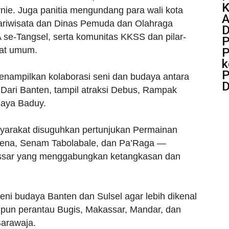
K
ie. Juga panitia mengundang para wali kota
Pariwisata dan Dinas Pemuda dan Olahraga
D
 se-Tangsel, serta komunitas KKSS dan pilar-
P
kat umum.
P
k
P
menampilkan kolaborasi seni dan budaya antara
D
 Dari Banten, tampil atraksi Debus, Rampak
daya Baduy.
syarakat disuguhkan pertunjukan Permainan
rena, Senam Tabolabale, dan Pa’Raga —
ssar yang menggabungkan ketangkasan dan
eni budaya Banten dan Sulsel agar lebih dikenal
upun perantau Bugis, Makassar, Mandar, dan
Barawaja.