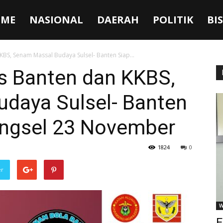
ME
NASIONAL
DAERAH
POLITIK
BI
KBS, Senam Massal Budaya Sulsel- Banten Siap...
as Banten dan KKBS,
daya Sulsel- Banten
angsel 23 November
1824
0
er
W
F