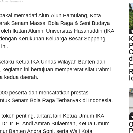
- Advertisement -
 bakal memadati Alun-Alun Pamulang, Kota
marak Senam Massal Bola Raga & Seni Budaya
oleh Ikatan Alumni Universitas Hasanuddin (IKA
N
K
 dengan Kerukunan Keluarga Besar Soppeng
P
ini.
C
d
 selaku Ketua IKA Unhas Wilayah Banten dan
H
egiatan ini bertujuan mempererat silaturahmi
R
I
a kedua daerah.
3.000 peserta dan mencatatkan prestasi
tuk Senam Bola Raga Terbanyak di Indonesia.
 tokoh penting, antara lain Ketua Umum IKA
N
O
, Dr. Ir. H. Andi Amran Sulaeman, Ketua Umum
P
nur Banten Andra Soni, serta Wali Kota