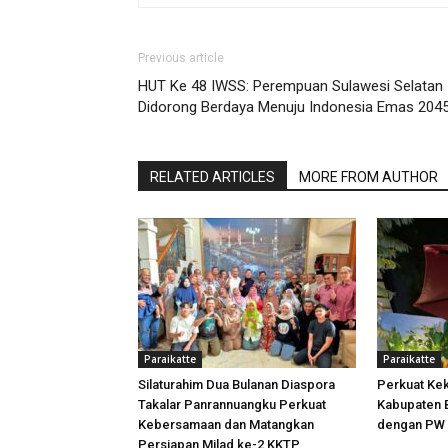
Previous article
HUT Ke 48 IWSS: Perempuan Sulawesi Selatan
Didorong Berdaya Menuju Indonesia Emas 204
RELATED ARTICLES
MORE FROM AUTHOR
Paraikatte
Paraikatte
Silaturahim Dua Bulanan Diaspora
Perkuat Ke
Takalar Panrannuangku Perkuat
Kabupaten B
Kebersamaan dan Matangkan
dengan PW 
Persiapan Milad ke-2 KKTP