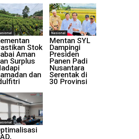
asional
Nasional
ementan
Mentan SYL
astikan Stok
Dampingi
abai Aman
Presiden
an Surplus
Panen Padi
adapi
Nusantara
amadan dan
Serentak di
dulfitri
30 Provinsi
asional
ptimalisasi
AD,