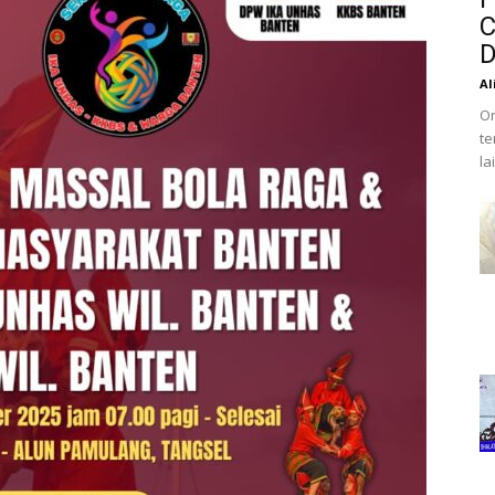
C
D
Al
Or
te
la