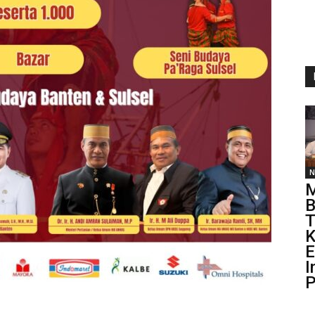
N
M
B
T
K
E
I
P