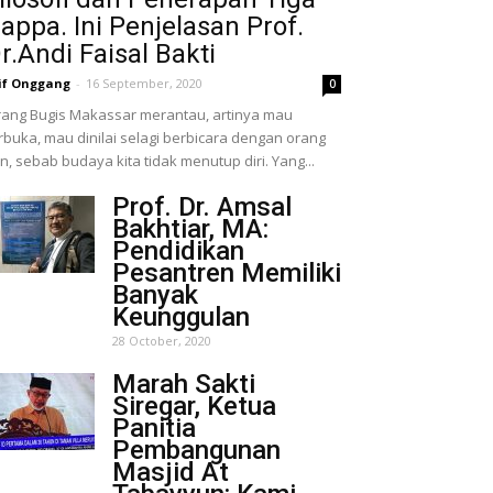
appa. Ini Penjelasan Prof.
r.Andi Faisal Bakti
if Onggang
-
16 September, 2020
0
ang Bugis Makassar merantau, artinya mau
rbuka, mau dinilai selagi berbicara dengan orang
in, sebab budaya kita tidak menutup diri. Yang...
Prof. Dr. Amsal
Bakhtiar, MA:
Pendidikan
Pesantren Memiliki
Banyak
Keunggulan
28 October, 2020
Marah Sakti
Siregar, Ketua
Panitia
Pembangunan
Masjid At