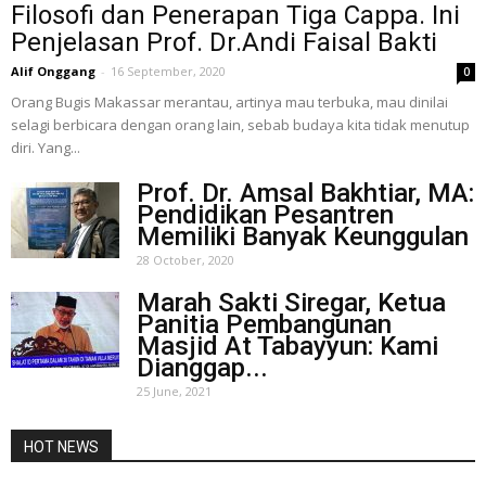
Filosofi dan Penerapan Tiga Cappa. Ini
Penjelasan Prof. Dr.Andi Faisal Bakti
Alif Onggang
-
16 September, 2020
0
Orang Bugis Makassar merantau, artinya mau terbuka, mau dinilai
selagi berbicara dengan orang lain, sebab budaya kita tidak menutup
diri. Yang...
Prof. Dr. Amsal Bakhtiar, MA:
Pendidikan Pesantren
Memiliki Banyak Keunggulan
28 October, 2020
Marah Sakti Siregar, Ketua
Panitia Pembangunan
Masjid At Tabayyun: Kami
Dianggap...
25 June, 2021
HOT NEWS