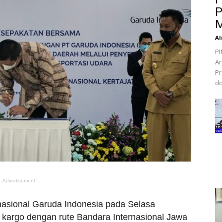
P
M
Al
PI
Ar
Pr
do
- Advertisement -
asional Garuda Indonesia pada Selasa
 kargo dengan rute Bandara Internasional Jawa