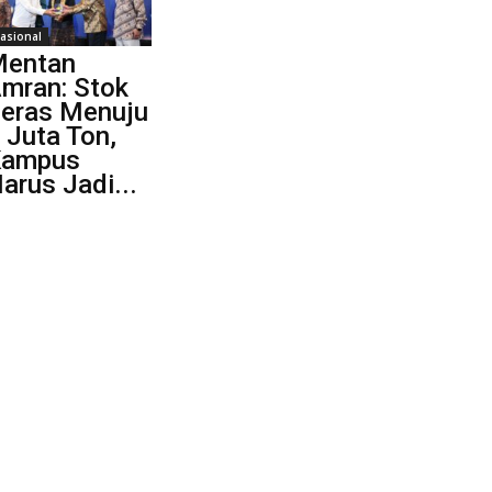
asional
entan
mran: Stok
eras Menuju
 Juta Ton,
Kampus
arus Jadi...