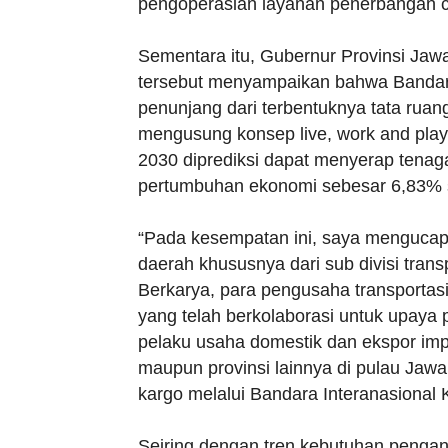
pengoperasian layanan penerbangan ch
Sementara itu, Gubernur Provinsi Ja
tersebut menyampaikan bahwa Bandara
penunjang dari terbentuknya tata ruang
mengusung konsep live, work and play.
2030 diprediksi dapat menyerap tenaga
pertumbuhan ekonomi sebesar 6,83% se
“Pada kesempatan ini, saya mengucap
daerah khususnya dari sub divisi trans
Berkarya, para pengusaha transportas
yang telah berkolaborasi untuk upaya
pelaku usaha domestik dan ekspor impo
maupun provinsi lainnya di pulau Ja
kargo melalui Bandara Interanasional Ke
Seiring dengan tren kebutuhan penga