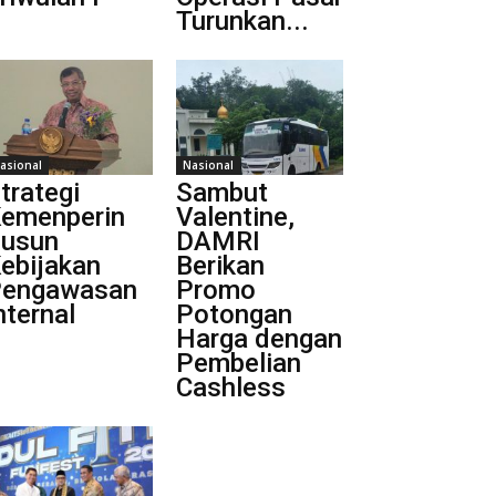
Turunkan...
asional
Nasional
trategi
Sambut
emenperin
Valentine,
usun
DAMRI
ebijakan
Berikan
engawasan
Promo
nternal
Potongan
Harga dengan
Pembelian
Cashless