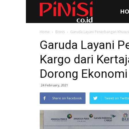
HO
Pinisi.co.id
Home
Bisnis
Garuda Layani Penerbangan Khusus K
Garuda Layani P
Kargo dari Kerta
Dorong Ekonomi
24 February, 2021
Share on Facebook
Tweet on Twitt