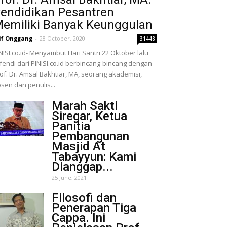
endidikan Pesantren
emiliki Banyak Keunggulan
if Onggang
-
28 October, 2020
31448
NISI.co.id- Menyambut Hari Santri 22 Oktober lalu
fendi dari PINISI.co.id berbincang-bincang dengan
of. Dr. Amsal Bakhtiar, MA, seorang akademisi,
sen dan penulis...
Marah Sakti
Siregar, Ketua
Panitia
Pembangunan
Masjid At
Tabayyun: Kami
Dianggap...
25 June, 2021
Filosofi dan
Penerapan Tiga
Cappa. Ini