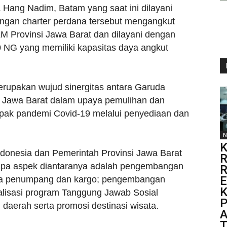
a Hang Nadim, Batam yang saat ini dilayani
ngan charter perdana tersebut mengangkut
M Provinsi Jawa Barat dan dilayani dengan
NG yang memiliki kapasitas daya angkut
erupakan wujud sinergitas antara Garuda
i Jawa Barat dalam upaya pemulihan dan
mpak pandemi Covid-19 melalui penyediaan dan
N
K
ndonesia dan Pemerintah Provinsi Jawa Barat
R
rapa aspek diantaranya adalah pengembangan
R
E
ara penumpang dan kargo; pengembangan
K
isasi program Tanggung Jawab Sosial
P
aerah serta promosi destinasi wisata.
A
T