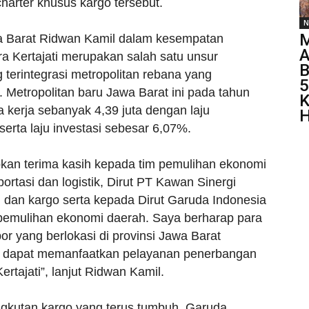
arter khusus kargo tersebut.
N
M
wa Barat Ridwan Kamil dalam kesempatan
A
 Kertajati merupakan salah satu unsur
B
 terintegrasi metropolitan rebana yang
5
 Metropolitan baru Jawa Barat ini pada tahun
 kerja sebanyak 4,39 juta dengan laju
H
rta laju investasi sebesar 6,07%.
kan terima kasih kepada tim pemulihan ekonomi
portasi dan logistik, Dirut PT Kawan Sinergi
i dan kargo serta kepada Dirut Garuda Indonesia
 pemulihan ekonomi daerah. Saya berharap para
r yang berlokasi di provinsi Jawa Barat
wa dapat memanfaatkan pelayanan penerbangan
rtajati”, lanjut Ridwan Kamil.
ngkutan kargo yang terus tumbuh, Garuda