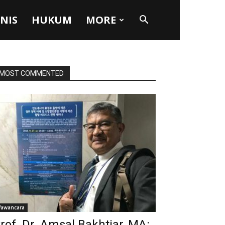
SNIS
HUKUM
MORE
MOST COMMENTED
awancara
rof. Dr. Amsal Bakhtiar, MA: