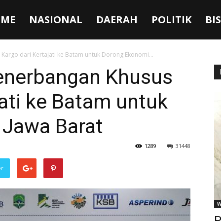
ME
NASIONAL
DAERAH
POLITIK
BI
argo dari Kertajati ke Batam untuk Dorong Ekonomi...
enerbangan Khusus
jati ke Batam untuk
 Jawa Barat
1289
31448
er
W
P