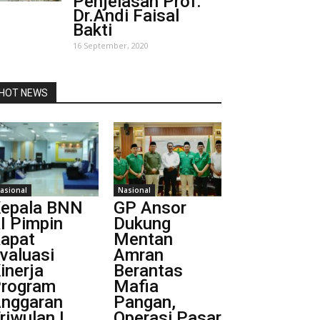
Penjelasan Prof.
Dr.Andi Faisal
Bakti
16 September, 2020
HOT NEWS
asional
Nasional
epala BNN
GP Ansor
I Pimpin
Dukung
apat
Mentan
valuasi
Amran
inerja
Berantas
rogram
Mafia
nggaran
Pangan,
riwulan I
Operasi Pasar