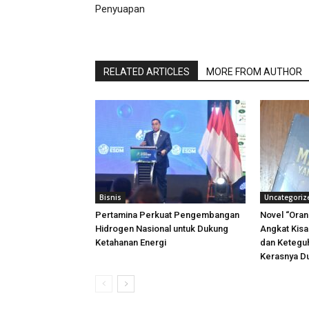
Penyuapan
RELATED ARTICLES
MORE FROM AUTHOR
Bisnis
Uncategoriz
Pertamina Perkuat Pengembangan
Novel “Oran
Hidrogen Nasional untuk Dukung
Angkat Kisa
Ketahanan Energi
dan Keteguh
Kerasnya Du