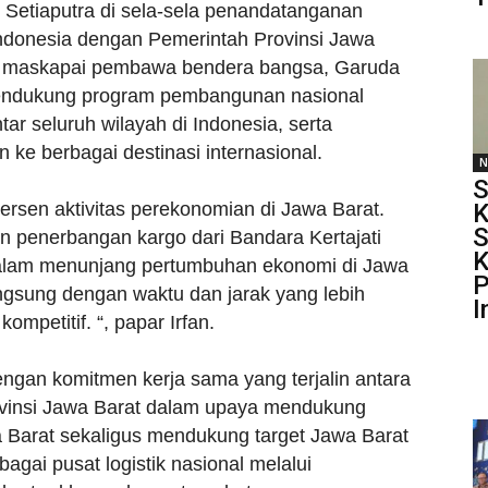
 Setiaputra di sela-sela penandatanganan
ndonesia dengan Pemerintah Provinsi Jawa
 maskapai pembawa bendera bangsa, Garuda
mendukung program pembangunan nasional
ar seluruh wilayah di Indonesia, serta
e berbagai destinasi internasional.
N
S
rsen aktivitas perekonomian di Jawa Barat.
K
S
n penerbangan kargo dari Bandara Kertajati
K
dalam menunjang pertumbuhan ekonomi di Jawa
P
ngsung dengan waktu dan jarak yang lebih
I
kompetitif. “, papar Irfan.
ngan komitmen kerja sama yang terjalin antara
vinsi Jawa Barat dalam upaya mendukung
 Barat sekaligus mendukung target Jawa Barat
agai pusat logistik nasional melalui